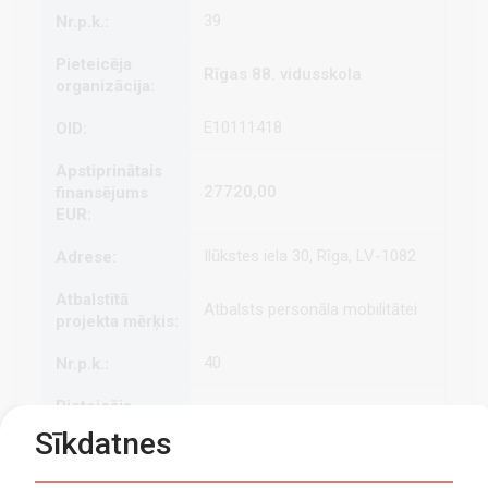
39
Rīgas 88. vidusskola
E10111418
27720,00
Ilūkstes iela 30, Rīga, LV-1082
Atbalsts personāla mobilitātei
40
Rīgas 92. vidusskola
Sīkdatnes
E10290185