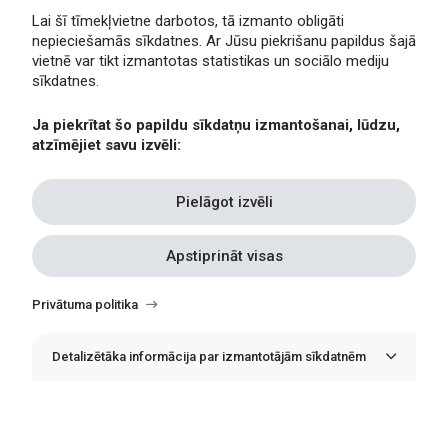
Lai šī tīmekļvietne darbotos, tā izmanto obligāti
nepieciešamās sīkdatnes. Ar Jūsu piekrišanu papildus šajā
40656,00
vietnē var tikt izmantotas statistikas un sociālo mediju
sīkdatnes.
Ulbrokas iela 3, Rīga, LV-1021
Ja piekrītat šo papildu sīkdatņu izmantošanai, lūdzu,
Atbalsts personāla un skolēnu
atzīmējiet savu izvēli:
mobilitātei
41
Pielāgot izvēli
Rīgas Ziepniekkalna
Apstiprināt visas
vidusskola
Withdraw
E10294675
consent
Privātuma politika
44604,00
Detalizētāka informācija par izmantotājām sīkdatnēm
Ozolciema iela 26, Rīga, LV-1058