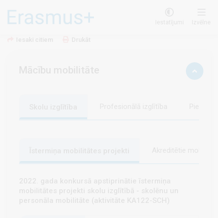
projekti
Iestatījumi
Izvēlne
Iesaki citiem
Drukāt
Mācību mobilitāte
Profesionālā izglītība
Pieaugušo
Skolu izglītība
Akreditētie mobilitāt
Īstermiņa mobilitātes projekti
2022. gada konkursā apstiprinātie īstermiņa
mobilitātes projekti skolu izglītībā - skolēnu un
personāla mobilitāte (aktivitāte KA122-SCH)