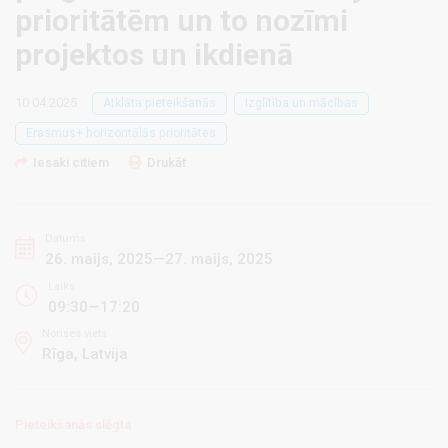
prioritātēm un to nozīmi
projektos un ikdienā
10.04.2025.
Atklāta pieteikšanās
Izglītība un mācības
Erasmus+ horizontālās prioritātes
Iesaki citiem
Drukāt
Datums
26. maijs, 2025—27. maijs, 2025
Laiks
09:30—17:20
Norises vieta
Rīga, Latvija
Pieteikšanās slēgta