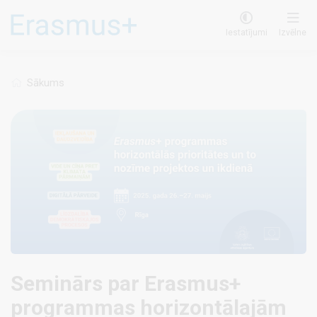
Pārlekt
uz
Iestatījumi
Izvēlne
galveno
saturu
Sākums
Seminārs par Erasmus+
programmas horizontālajām