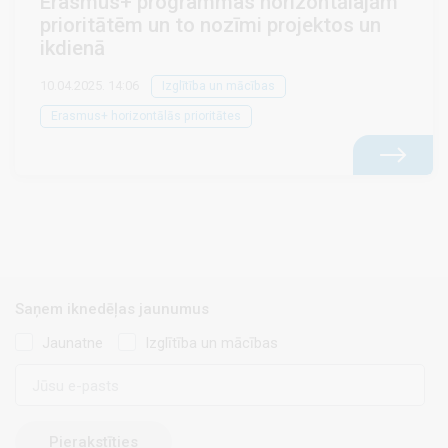
Erasmus+ programmas horizontālajām
prioritātēm un to nozīmi projektos un
ikdienā
10.04.2025. 14:06
Izglītība un mācības
Erasmus+ horizontālās prioritātes
Saņem iknedēļas jaunumus
Jaunatne
Izglītība un mācības
E-
pasts