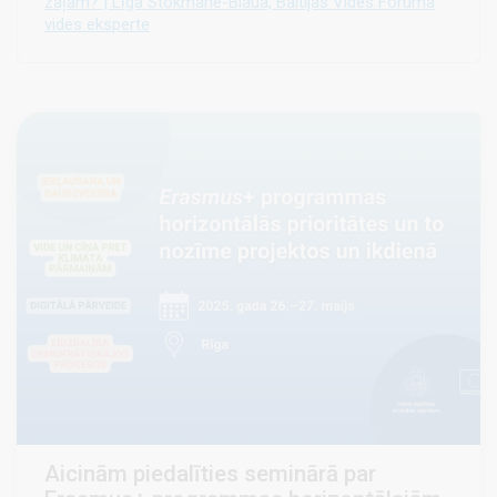
zaļam? | Līga Stokmane-Blaua, Baltijas Vides Foruma
vides eksperte
Aicinām piedalīties seminārā par