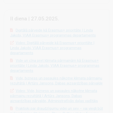
II diena | 27.05.2025.
Digitālā pārveide kā Erasmus+ prioritāte | Linda
Jakobi, VIAA Erasmus+ programmas departaments
Video: Digitālā pārveide kā Erasmus+ prioritāte |
Linda Jakobi, VIAA Erasmus+ programmas
departaments
Vide un cīņa pret klimata pārmaiņām kā Erasmus+
prioritāte | Linda Jakobi, VIAA Erasmus+ programmas
departaments
Vide, bizness un pasaules nākotne klimata pārmaiņu
rezultātā | Artūrs Jansons, Dabas aizsardzības pārvalde
Video: Vide, bizness un pasaules nākotne klimata
pārmaiņu rezultātā | Artūrs Jansons, Dabas
aizsardzības pārvalde, Administratīvās daļas vadītājs
Praktiski par draudzīgumu videi un sev – vai viegli būt