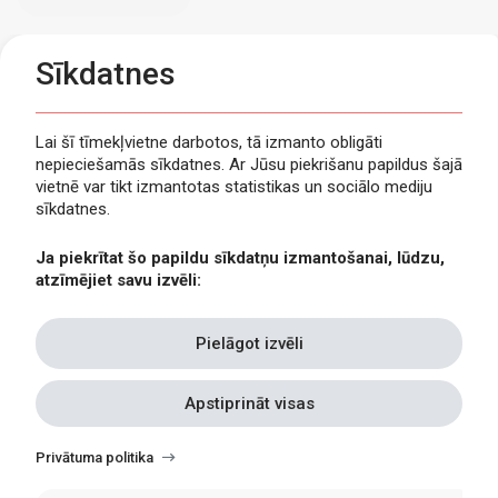
Sīkdatnes
Lai šī tīmekļvietne darbotos, tā izmanto obligāti
nepieciešamās sīkdatnes. Ar Jūsu piekrišanu papildus šajā
Privātuma politika
vietnē var tikt izmantotas statistikas un sociālo mediju
Piekļūstamība
sīkdatnes.
Viegli lasīt
Ja piekrītat šo papildu sīkdatņu izmantošanai, lūdzu,
Lapas karte
atzīmējiet savu izvēli:
Kontakti
Pielāgot izvēli
Apstiprināt visas
Withdraw
consent
Privātuma politika