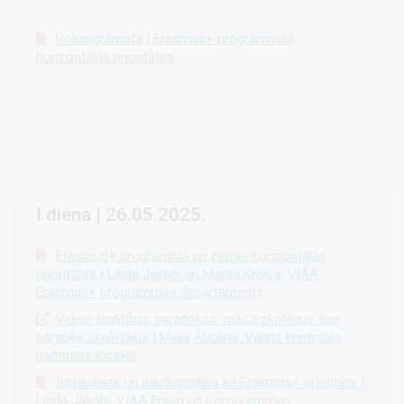
Rokasgrāmata | Erasmus+ programmas
horizontālās prioritātes
I diena | 26.05.2025.
Erasmus+ programma un četras horizontālās
prioritātes | Linda Jakobi un Marita Kroiča, VIAA
Erasmus+ programmas departaments
Video: Izglītības paradokss: mācīt skolēnus, kas
pārspēs skolotājus | Maija Āboliņa, Valsts kontroles
padomes locekle
Iekļaušana un daudzveidība kā Erasmus+ prioritāte |
Linda Jakobi, VIAA Erasmus+ programmas