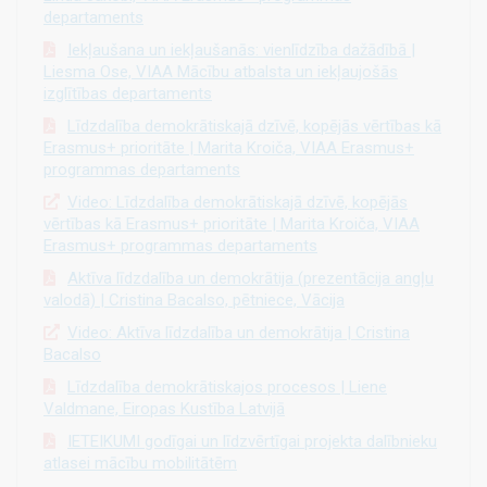
departaments
Iekļaušana un iekļaušanās: vienlīdzība dažādībā |
Liesma Ose, VIAA Mācību atbalsta un iekļaujošās
izglītības departaments
Līdzdalība demokrātiskajā dzīvē, kopējās vērtības kā
Erasmus+ prioritāte | Marita Kroiča, VIAA Erasmus+
programmas departaments
Video: Līdzdalība demokrātiskajā dzīvē, kopējās
vērtības kā Erasmus+ prioritāte | Marita Kroiča, VIAA
Erasmus+ programmas departaments
Aktīva līdzdalība un demokrātija (prezentācija angļu
valodā) | Cristina Bacalso, pētniece, Vācija
Video: Aktīva līdzdalība un demokrātija | Cristina
Bacalso
Līdzdalība demokrātiskajos procesos | Liene
Valdmane, Eiropas Kustība Latvijā
IETEIKUMI godīgai un līdzvērtīgai projekta dalībnieku
atlasei mācību mobilitātēm