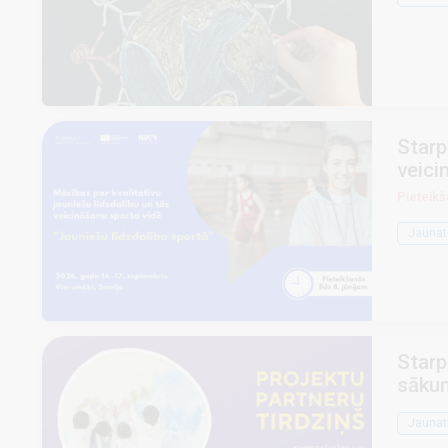
Starp
veici
Pieteikš
Jaunat
Starp
sākum
Jaunat