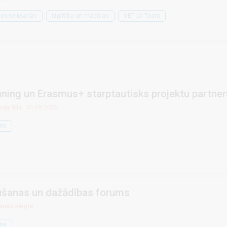
 pieteikšanās
Izglītība un mācības
VET LV Team
ning un Erasmus+ starptautisks projektu partneru
ija līdz:
01.09.2026.
ne
ušanas un dažādības forums
anās slēgta
ne