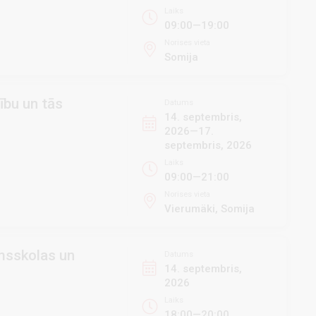
Laiks
09:00—19:00
Norises vieta
Somija
ību un tās
Datums
14. septembris,
2026—17.
septembris, 2026
Laiks
09:00—21:00
Norises vieta
Vierumäki, Somija
rmsskolas un
Datums
14. septembris,
2026
Laiks
18:00—20:00