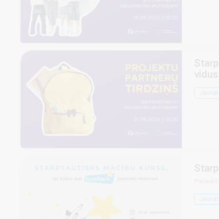
Starp
vidus
Jaunat
Starp
Pieteikš
Jaunat