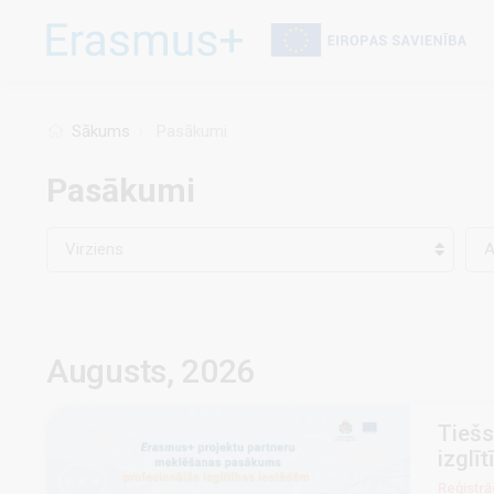
Pārlekt
uz
galveno
saturu
Sākums
Pasākumi
Pasākumi
Virziens
A
Augusts, 2026
Tiešs
izglī
Reģistrāc