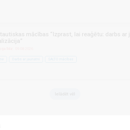
tautiskas mācības “Izprast, lai reaģētu: darbs ar
alizācija”
ija līdz:
09.08.2026.
ne
Darbs ar jaunatni
SALTO mācības
Ielādēt vēl
s