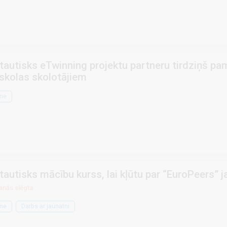
tautisks eTwinning projektu partneru tirdziņš p
skolas skolotājiem
ne
tautisks mācību kurss, lai kļūtu par “EuroPeers” j
anās slēgta
ne
Darbs ar jaunatni