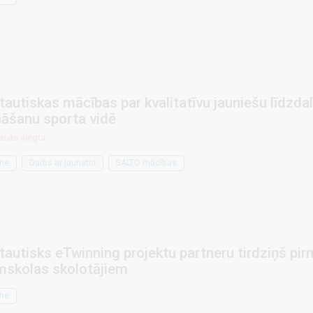
tautiskas mācības par kvalitatīvu jauniešu līdzdal
nāšanu sporta vidē
anās slēgta
ne
Darbs ar jaunatni
SALTO mācības
tautisks eTwinning projektu partneru tirdziņš pi
skolas skolotājiem
ne