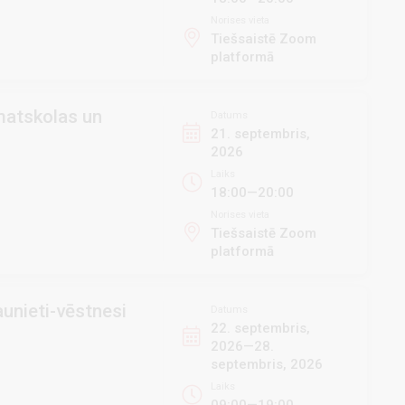
Norises vieta
Tiešsaistē Zoom
platformā
amatskolas un
Datums
21. septembris,
2026
Laiks
18:00—20:00
Norises vieta
Tiešsaistē Zoom
platformā
aunieti-vēstnesi
Datums
22. septembris,
2026—28.
septembris, 2026
Laiks