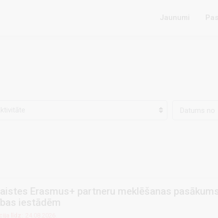
Jaunumi
Pas
ktivitāte
aistes Erasmus+ partneru meklēšanas pasākums
tības iestādēm
ija līdz:
24.08.2026.