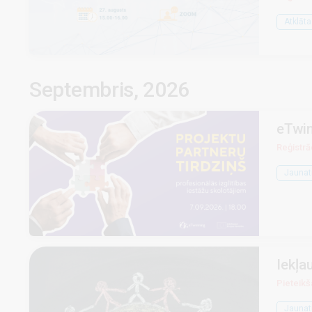
Atklāta
Septembris, 2026
eTwin
Reģistrāc
Jaunat
Iekļa
Pieteikš
Jaunat