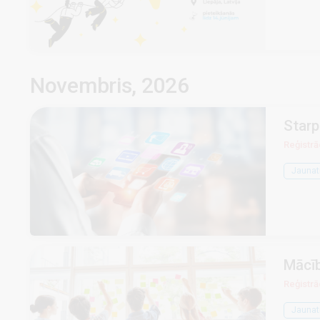
Novembris, 2026
Starp
Reģistrāc
Jaunat
Mācīb
Reģistrāc
Jaunat