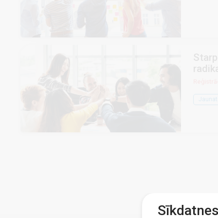
Starp
radik
Reģistrāc
Jaunat
Sīkdatne