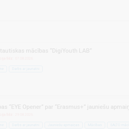
tautiskas mācības “DigiYouth LAB”
ija līdz:
07.08.2026.
ne
Darbs ar jaunatni
as “EYE Opener” par “Erasmus+” jauniešu apmai
ija līdz:
29.08.2026.
ne
Darbs ar jaunatni
Jauniešu apmaiņas
Mācības
SALTO māc