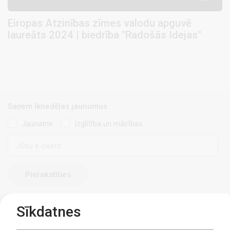
Eiropas Atzinības zīmes valodu apguvē
laureāts 2024 | biedrība "Radošās Idejas"
Saņem iknedēļas jaunumus
Jaunatne
Izglītība un mācības
E-
pasts
Sīkdatnes