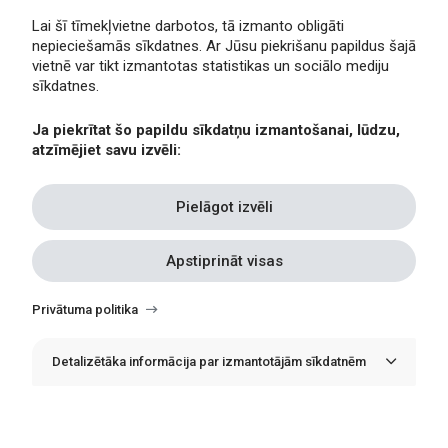
Lai šī tīmekļvietne darbotos, tā izmanto obligāti
nepieciešamās sīkdatnes. Ar Jūsu piekrišanu papildus šajā
Privātuma politika
vietnē var tikt izmantotas statistikas un sociālo mediju
Piekļūstamība
sīkdatnes.
Viegli lasīt
Ja piekrītat šo papildu sīkdatņu izmantošanai, lūdzu,
Lapas karte
atzīmējiet savu izvēli:
Kontakti
Pielāgot izvēli
Apstiprināt visas
Withdraw
consent
Privātuma politika
Detalizētāka informācija par izmantotājām sīkdatnēm
© Erasmus+ Latvija, 2021