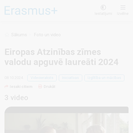
Pārlekt
uz
Iestatījumi
Izvēlne
galveno
saturu
Sākums
Foto un video
Eiropas Atzinības zīmes
valodu apguvē laureāti 2024
08.10.2024.
Videoieraksts
Iniciatīvas
Izglītība un mācības
Iesaki citiem
Drukāt
3 video