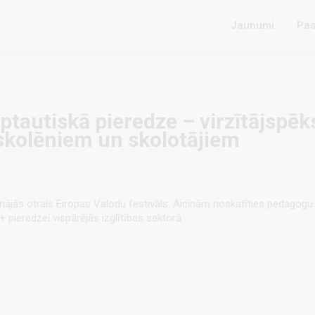
Jaunumi
Pas
rptautiskā pieredze – virzītājspēk
 skolēniem un skolotājiem
sinājās otrais Eiropas Valodu festivāls. Aicinām noskatīties pedago
+ pieredzei vispārējās izglītības sektorā.