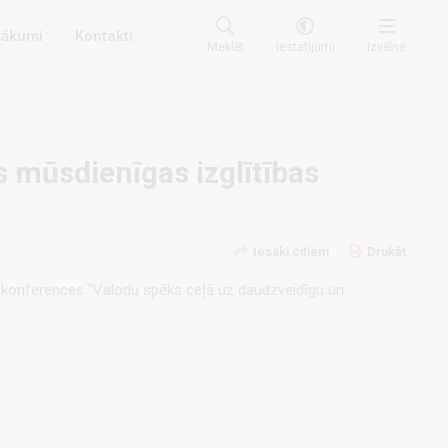
ākumi
Kontakti
Meklēt
Iestatījumi
Izvēlne
s mūsdienīgas izglītības
Iesaki citiem
Drukāt
gu konferences "Valodu spēks ceļā uz daudzveidīgu un