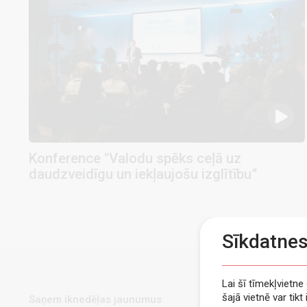
Konference "Valodu spēks ceļā uz
daudzveidīgu un iekļaujošu izglītību”
Sīkdatne
Lai šī tīmekļvietn
šajā vietnē var tik
Saņem iknedēļas jaunumus