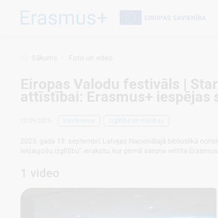
Pārlekt
uz
galveno
saturu
Sākums
Foto un video
Eiropas Valodu festivāls | Sta
attīstībai: Erasmus+ iespējas
22.09.2025.
Konference
Izglītība un mācības
2025. gada 19. septembrī Latvijas Nacionālajā bibliotēkā nori
iekļaujošu izglītību” ierakstu, kur pirmā saruna veltīta Erasmus
1 video