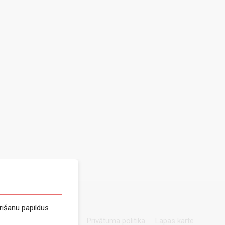
rišanu papildus
Privātuma politika
Lapas karte