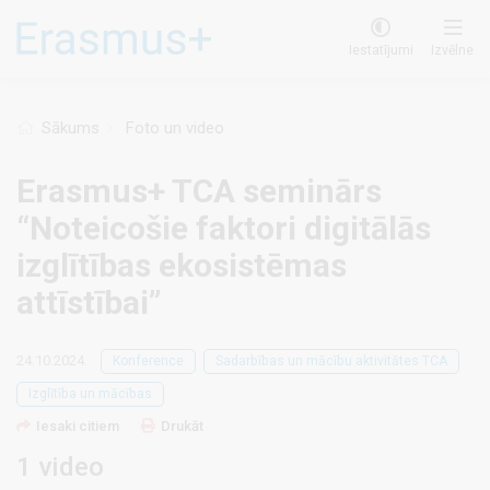
Pārlekt
uz
Iestatījumi
Izvēlne
galveno
saturu
Sākums
Foto un video
Erasmus+ TCA seminārs
“Noteicošie faktori digitālās
izglītības ekosistēmas
attīstībai”
24.10.2024.
Konference
Sadarbības un mācību aktivitātes TCA
Izglītība un mācības
Iesaki citiem
Drukāt
1 video