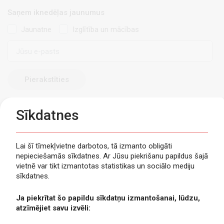
Saņem iknedēļas jaunumus
Jaunatne
Izglītība un mācības
E-
pasts
Sīkdatnes
Lai šī tīmekļvietne darbotos, tā izmanto obligāti
nepieciešamās sīkdatnes. Ar Jūsu piekrišanu papildus šajā
Privātuma politika
vietnē var tikt izmantotas statistikas un sociālo mediju
Piekļūstamība
sīkdatnes.
Viegli lasīt
Ja piekrītat šo papildu sīkdatņu izmantošanai, lūdzu,
Lapas karte
atzīmējiet savu izvēli:
Kontakti