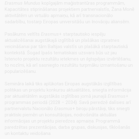
Erasmus
Mundus
kopīgajām maģistrantūras programmām,
Kapacitātes stiprināšanas projektiem partnervalstīs, Žana Monē
aktivitātēm un virtuālo apmaiņu, kā arī transnacionālo
sadarbību, tostarp Eiropas universitāšu un Inovāciju aliansēm.
Pasākums veltīts
Erasmus
+ starptautisko iespēju
aktualizēšanai augstākajā izglītībā un plašākas izpratnes
veicināšanai par tām Baltijas valstīs un plašākā starptautiskā
kontekstā. Šogad īpašs tematiskais uzsvars būs uz jau
īstenoto projektu rezultātu ietekmes un ilgtspējas izvērtēšanu,
to nozīmi, kā arī sasniegto rezultātu turpmāku izmantošanu un
popularizēšanu.
Semināra laikā tiks aplūkotas Eiropas augstākās izglītības
politikas un projektu konkursu aktualitātes, sniegta informācija
par aktualitātēm augstākās izglītības jomā jaunajā
Erasmus
+
programmas periodā (2028 – 2034). Savā pieredzē dalīsies arī
partnervalstu Nacionālo
Erasmus
+ biroju pārstāvji, tiks sniegti
praktiski piemēri un konsultācijas, nodrošināta aktuālas
informācijas un projektu pieredzes apmaiņa. Programmā
paredzētas prezentācijas, darba grupas, diskusijas, tīklošanās
un kontaktu veidošana.