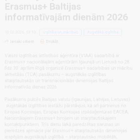
Erasmus+ Baltijas
informatīvajām dienām 2026
13.02.2026. 13:10
Izglītība un mācības
Augstākā izglītība
Iesaki citiem
Drukāt
Valsts izglītības attīstības aģentūra (VIAA) sadarbībā ar
Erasmus
+ nacionālajām aģentūrām Igaunijā un Lietuvā no 28.
līdz 30. aprīlim Rīgā organizē
Erasmus
+ sadarbības un mācību
aktivitāšu (TCA) pasākumu – augstākās izglītības
starptautiskās un transnacionālās dimensijas Baltijas
informatīvās dienas 2026.
Pasākums pulcēs Baltijas valstu (Igaunijas, Latvijas, Lietuvas)
augstākās izglītības iestāžu pārstāvjus, kā arī partnerus no
Eiropas Komisijas, Eiropas Komisijas izpildaģentūras EACEA,
Nacionālajiem
Erasmus
+ birojiem un starptautiskajiem
kontaktpunktiem. Trīs dienu laikā paredzētas sarunas un
pieredzes apmaiņa par
Erasmus
+ starptautiskās dimensijas
iespējām augstākajā izglītībā – starptautisko mobilitāti,