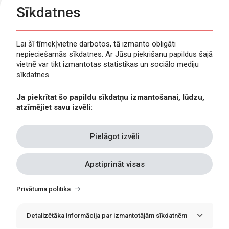
Sīkdatnes
Lai šī tīmekļvietne darbotos, tā izmanto obligāti
nepieciešamās sīkdatnes. Ar Jūsu piekrišanu papildus šajā
Privātuma politika
vietnē var tikt izmantotas statistikas un sociālo mediju
Piekļūstamība
sīkdatnes.
Viegli lasīt
Ja piekrītat šo papildu sīkdatņu izmantošanai, lūdzu,
Lapas karte
atzīmējiet savu izvēli:
Kontakti
Pielāgot izvēli
Apstiprināt visas
Withdraw
consent
Privātuma politika
Detalizētāka informācija par izmantotājām sīkdatnēm