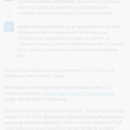
transnacionālām aktivitātēm, kas
veicina augstskolu
internacionalizāciju, kapacitātes stiprināšanu un
sadarbību ar partneriem ārpus Eiropas Savienības;
veidot jaunas partnerības ar reģioniem un valstīm
-
dalībniekiem būs iespēja saņemt informāciju un
kontaktus par sadarbības iespējām ar valstīm un
reģioniem, kurus pārstāv iesaistītie Nacionālo
Erasmus
+
biroju pārstāvji, paplašinot starptautiskās sadarbības
tīklu.
Detalizēts pasākuma apraksts pieejams
SALTO platformā
.
Pasākuma darba valoda – angļu.
Pieteikšanās informatīvajām dienām atvērta līdz 13.
martam, aizpildot
pamatojumu dalībai TCA pasākumā
angļu valodā SALTO platformā.
Dalībnieku skaits pasākumā ir ierobežots – Latvijas pārstāvjiem
pieejamas 30 vietas.
No vienas organizācijas tiek atbalstīts
ne vairāk kā viens pārstāvis.
Lielas intereses gadījumā VIAA
veiks dalībnieku atlasi, balstoties uz pamatojuma veidlapā