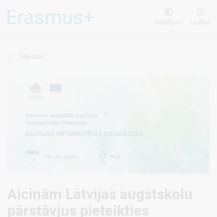
Pārlekt
uz
Iestatījumi
Izvēlne
galveno
saturu
Sākums
Aicinām Latvijas augstskolu
pārstāvjus pieteikties