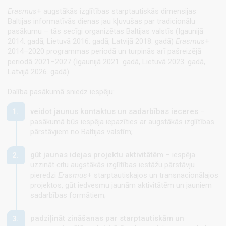
Erasmus
+ augstākās izglītības starptautiskās dimensijas
Baltijas informatīvās dienas jau kļuvušas par tradicionālu
pasākumu – tās secīgi organizētas Baltijas valstīs (Igaunijā
2014. gadā, Lietuvā 2016. gadā, Latvijā 2018. gadā)
Erasmus
+
2014–2020 programmas periodā un turpinās arī pašreizējā
periodā 2021–2027 (Igaunijā 2021. gadā, Lietuvā 2023. gadā,
Latvijā 2026. gadā).
Dalība pasākumā sniedz iespēju:
veidot jaunus kontaktus un sadarbības ieceres
–
pasākumā būs iespēja iepazīties ar augstākās izglītības
pārstāvjiem no Baltijas valstīm;
gūt jaunas idejas projektu aktivitātēm
– iespēja
uzzināt citu augstākās izglītības iestāžu pārstāvju
pieredzi
Erasmus
+ starptautiskajos un transnacionālajos
projektos, gūt iedvesmu jaunām aktivitātēm un jauniem
sadarbības formātiem;
padziļināt zināšanas par
starptautiskām un