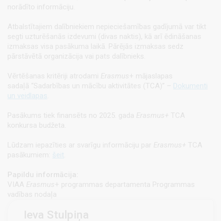
norādīto informāciju.
Atbalstītajiem dalībniekiem nepieciešamības gadījumā var tikt
segti uzturēšanās izdevumi (divas naktis), kā arī ēdināšanas
izmaksas visa pasākuma laikā. Pārējās izmaksas sedz
pārstāvētā organizācija vai pats dalībnieks.
Vērtēšanas kritēriji atrodami
Erasmus
+ mājaslapas
sadaļā “Sadarbības un mācību aktivitātes (TCA)” –
Dokumenti
un veidlapas
.
Pasākums tiek finansēts no 2025. gada
Erasmus+
TCA
konkursa budžeta.
Lūdzam iepazīties ar svarīgu informāciju par
Erasmus+
TCA
pasākumiem:
šeit
.
Papildu informācija:
VIAA
Erasmus
+ programmas departamenta Programmas
vadības nodaļa
Ieva Stulpiņa