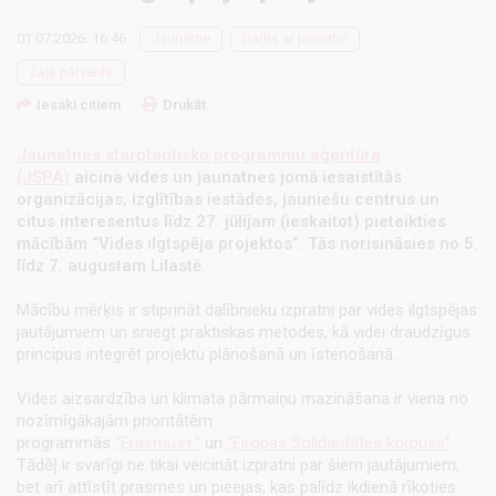
01.07.2026. 16:46
Jaunatne
Darbs ar jaunatni
Zaļā pārveide
Iesaki citiem
Drukāt
Jaunatnes starptautisko programmu aģentūra
(JSPA)
aicina vides un jaunatnes jomā iesaistītās
organizācijas, izglītības iestādes, jauniešu centrus un
citus interesentus līdz 27. jūlijam (ieskaitot) pieteikties
mācībām “Vides ilgtspēja projektos”. Tās norisināsies no 5.
līdz 7. augustam Lilastē.
Mācību mērķis ir stiprināt dalībnieku izpratni par vides ilgtspējas
jautājumiem un sniegt praktiskas metodes, kā videi draudzīgus
principus integrēt projektu plānošanā un īstenošanā.
Vides aizsardzība un klimata pārmaiņu mazināšana ir viena no
nozīmīgākajām prioritātēm
programmās
“Erasmus+”
un
“Eiropas Solidaritātes korpuss”
.
Tādēļ ir svarīgi ne tikai veicināt izpratni par šiem jautājumiem,
bet arī attīstīt prasmes un pieejas, kas palīdz ikdienā rīkoties