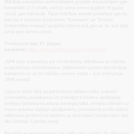
Mācības paredzētas potenciālajiem projektu iesniedzējiem gan
komandās (2-3 cilvēki, vismaz vienai personai jābūt 18 gadus
vecai), gan individuāli. Tāpat mācībās aicināti piedalīties gan tie,
kam jau ir pieredze programmu “Erasmus+” un “Eiropas
Solidaritātes korpuss” projektu īstenošanā, gan arī tie, kuri šajā
jomā sper pirmos soļus.
Pieteikšanās
līdz 27. jūlijam
(ieskaitot)
:
https://forms.office.com/e/Y1gU7qPJrT
JSPA sedz izdevumus par izmitināšanu, ēdināšanu un mācību
programmas nodrošināšanu. Dalībniekiem pašiem jānodrošina
transports uz un no mācību norises vietas – šos izdevumus
JSPA nesedz.
Lūgums ņemt vērā, ka pretendentu atlase notiks, izskatot
pretendentu pieteikumus un izvērtējot formālos vērtēšanas
kritērijus (pieteikuma anketa iesniegta laikā, sniegtas atbildes uz
visiem anketas sadaļas jautājumiem, pretendenta profils atbilst
dalībnieka profilam) un atbildes uz atvērtajiem jautājumiem, kas
tiks vērtētas 5 punktu skalā.
Rezultāti un apstiprinājums par dalību tiks izsūtīts 29. jūlijā uz e-