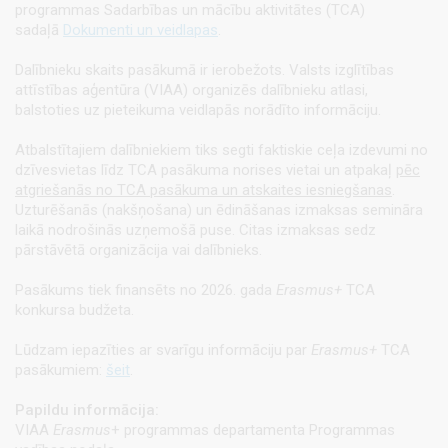
programmas
Sadarbības un mācību aktivitātes (TCA)
sadaļā
Dokumenti un veidlapas
.
Dalībnieku skaits pasākumā ir ierobežots. Valsts izglītības
attīstības aģentūra (VIAA) organizēs dalībnieku atlasi,
balstoties uz pieteikuma veidlapās norādīto informāciju.
Atbalstītajiem dalībniekiem tiks segti faktiskie ceļa izdevumi no
dzīvesvietas līdz TCA pasākuma norises vietai un atpakaļ
pēc
atgriešanās no TCA pasākuma un atskaites iesniegšanas
.
Uzturēšanās (nakšņošana) un ēdināšanas izmaksas semināra
laikā nodrošinās uzņemošā puse. Citas izmaksas sedz
pārstāvētā organizācija vai dalībnieks.
Pasākums tiek finansēts no 2026. gada
Erasmus+
TCA
konkursa budžeta.
Lūdzam iepazīties ar svarīgu informāciju par
Erasmus+
TCA
pasākumiem:
šeit
.
Papildu informācija:
VIAA
Erasmus
+ programmas departamenta Programmas