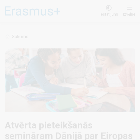
Pārlekt
uz
Iestatījumi
Izvēlne
galveno
saturu
Sākums
Atvērta pieteikšanās
semināram Dānijā par Eiropas