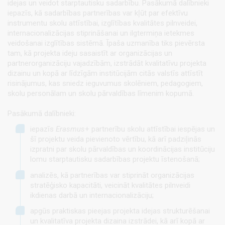
idejas un veidot starptautisku sadarbību. Pasākumā dalībnieki
iepazīs, kā sadarbības partnerības var kļūt par efektīvu
instrumentu skolu attīstībai, izglītības kvalitātes pilnveidei,
internacionalizācijas stiprināšanai un ilgtermiņa ietekmes
veidošanai izglītības sistēmā. Īpaša uzmanība tiks pievērsta
tam, kā projekta ideju sasaistīt ar organizācijas un
partnerorganizāciju vajadzībām, izstrādāt kvalitatīvu projekta
dizainu un kopā ar līdzīgām institūcijām citās valstīs attīstīt
risinājumus, kas sniedz ieguvumus skolēniem, pedagogiem,
skolu personālam un skolu pārvaldības līmenim kopumā.
Pasākumā dalībnieki:
iepazīs
Erasmus
+ partnerību skolu attīstībai iespējas un
šī projektu veida pievienoto vērtību, kā arī padziļinās
izpratni par skolu pārvaldības un koordinācijas institūciju
lomu starptautisku sadarbības projektu īstenošanā;
analizēs, kā partnerības var stiprināt organizācijas
stratēģisko kapacitāti, veicināt kvalitātes pilnveidi
ikdienas darbā un internacionalizāciju;
apgūs praktiskas pieejas projekta idejas strukturēšanai
un kvalitatīva projekta dizaina izstrādei, kā arī kopā ar