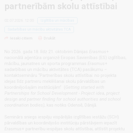
partnerībām skolu attīstībai
02.07.2026. 12:00
Izglītība un mācības
Sadarbības un mācību aktivitātes TCA
Iesaki citiem
Drukāt
No 2026. gada 18. līdz 21. oktobrim Dānijas
Erasmus
+
nacionālā aģentūra organizē Eiropas Savienības (ES) izglītības,
mācību, jaunatnes un sporta programmas
Erasmus
+
sadarbības un mācību aktivitātes (TCA) pasākumu –
kontaktsemināru “Partnerības skolu attīstībai: no projekta
idejas līdz partneru meklēšanai skolu pārvaldības un
koordinējošajām institūcijām” (
Getting started with
Partnerships for School Development - Project idea, project
design and partner finding for school authorities and school
coordination bodies
)
, kas notiks Odensē, Dānijā.
Seminārs sniegs iespēju vispārējās izglītības iestāžu (SCH)
pārvaldības un koordinējošo institūciju pārstāvjiem iepazīt
Erasmus
+ partnerību iespējas skolu attīstībai, attīstīt projektu