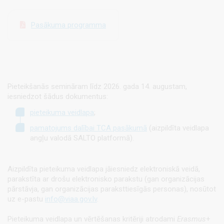
Pasākuma programma
Pieteikšanās semināram līdz 2026. gada 14. augustam,
iesniedzot šādus dokumentus:
pieteikuma veidlapa
;
pamatojums dalībai TCA pasākumā
(aizpildīta veidlapa
angļu valodā SALTO platformā).
Aizpildīta pieteikuma veidlapa jāiesniedz elektroniskā veidā,
parakstīta ar drošu elektronisko parakstu (gan organizācijas
pārstāvja, gan organizācijas paraksttiesīgās personas), nosūtot
uz e-pastu
info@viaa.gov.lv
.
Pieteikuma veidlapa un vērtēšanas kritēriji atrodami
Erasmus
+