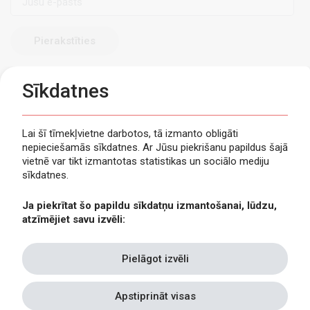
pasts
Sīkdatnes
Lai šī tīmekļvietne darbotos, tā izmanto obligāti
nepieciešamās sīkdatnes. Ar Jūsu piekrišanu papildus šajā
Privātuma politika
vietnē var tikt izmantotas statistikas un sociālo mediju
Piekļūstamība
sīkdatnes.
Viegli lasīt
Ja piekrītat šo papildu sīkdatņu izmantošanai, lūdzu,
Lapas karte
atzīmējiet savu izvēli:
Kontakti
Pielāgot izvēli
Apstiprināt visas