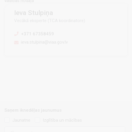
vadības nodaļa
Ieva Stulpiņa
Vecākā eksperte (TCA koordinatore)
+371 67358459
ieva.stulpina@viaa.gov.lv
Saņem iknedēļas jaunumus
Jaunatne
Izglītība un mācības
E-