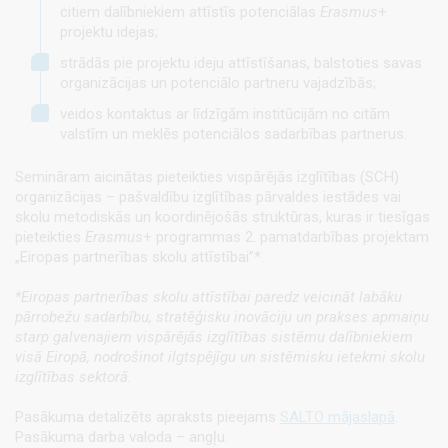
citiem dalībniekiem attīstīs potenciālas
Erasmus
+
projektu idejas;
strādās pie projektu ideju attīstīšanas, balstoties savas
organizācijas un potenciālo partneru vajadzībās;
veidos kontaktus ar līdzīgām institūcijām no citām
valstīm un meklēs potenciālos sadarbības partnerus.
Semināram aicinātas pieteikties vispārējās izglītības (SCH)
organizācijas – pašvaldību izglītības pārvaldes iestādes vai
skolu metodiskās un koordinējošās struktūras, kuras ir tiesīgas
pieteikties
Erasmus
+ programmas 2. pamatdarbības projektam
„Eiropas partnerības skolu attīstībai”*.
*Eiropas partnerības skolu attīstībai paredz veicināt labāku
pārrobežu sadarbību, stratēģisku inovāciju un prakses apmaiņu
starp galvenajiem vispārējās izglītības sistēmu dalībniekiem
visā Eiropā, nodrošinot ilgtspējīgu un sistēmisku ietekmi skolu
izglītības sektorā.
Pasākuma detalizēts apraksts pieejams
SALTO mājaslapā
.
Pasākuma darba valoda – angļu.