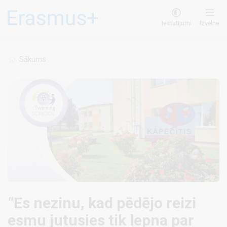
Pārlekt
uz
Iestatījumi
Izvēlne
galveno
saturu
Sākums
“Es nezinu, kad pēdējo reizi
esmu jutusies tik lepna par