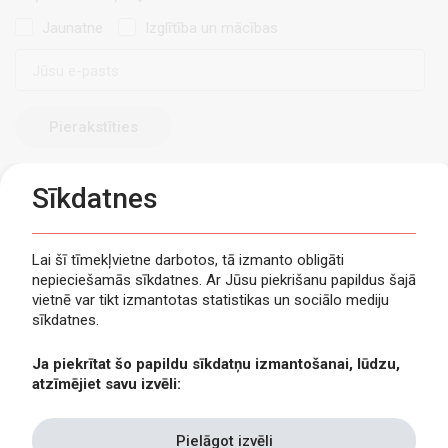
Jaunatne
Izglītība un mācības
E-
pasts
Sīkdatnes
Lai šī tīmekļvietne darbotos, tā izmanto obligāti
nepieciešamās sīkdatnes. Ar Jūsu piekrišanu papildus šajā
Privātuma politika
vietnē var tikt izmantotas statistikas un sociālo mediju
Piekļūstamība
sīkdatnes.
Viegli lasīt
Ja piekrītat šo papildu sīkdatņu izmantošanai, lūdzu,
Lapas karte
atzīmējiet savu izvēli:
Kontakti
Pielāgot izvēli