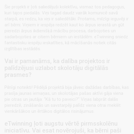
Šie projekti ir ļoti saliedējuši kolektīvu, vismaz tos pedagogus,
kuri tajos piedalās. Viņi tagad daudz vairāk komunicē savā
starpā, es redzu, ka viņi ir saliedētāki. Protams, milzīgi ieguvēji ir
arī bērni. Viņiem ir iespēja redzēt kaut ko ārpus ierastā un gūt
pieredzi ārpus ikdienišķā mācību procesa, darbojoties un
sadarbojoties ar citiem bērniem un iestādēm. eTwinning sniedz
fantastisku iespēju ieskatīties, kā mācīšanās notiek citās
izglītības iestādēs.
Vai ir pamanāms, ka dalība projektos ir
palīdzējusi uzlabot skolotāju digitālās
prasmes?
Pilnīgi noteikti! Pēdējā projektā bija jāveic dažādas darbības, kas
prasīja jaunas iemaņas, un skolotājas pašas aktīvi gāja viena
pie otras un jautāja: "Kā tu to paveici?" Viņas labprāt dalās
pieredzē, zināšanās un savstarpēji palīdz viena otrai meklēt
vienkāršākos un ērtākos digitālos risinājumus.
eTwinning ļoti augstu vērtē pirmsskolēnu
iniciatīvu. Vai esat novērojuši, ka bērni paši