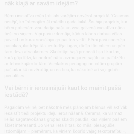
nāk klajā ar savām idejām?
Bērnu iniciatīvu mēs ļoti labi varējām novērot projektā “Gaismas
nesēji”, ko īstenojām šī mācību gada laikā. Šis bija projekts, kur
bērni patiešām visu darīja paši, un visa galvenā iniciatīva nāca
tieši no viņiem. Viņi paši izdomāja, kādus labos darbus vēlas
paveikt un kurai sociālajai grupai tos veltīt. Bērni paši sacerēja
pasakas, ilustrēja tās, iestudēja lugas, rādīja tās citiem un pēc
tam deva atsauksmes. Skolotājs šajā procesā bija tikai tas,
kurš gāja līdzi, lai nodrošinātu aizmugures sajūtu un palīdzētu
ar tehniskajām lietām. Vienlaikus pedagogi no citām grupām
pašlaik ir kā novērotāji, un es ticu, ka nākotnē arī viņi gribēs
piedalīties.
Vai bērni ir ierosinājuši kaut ko mainīt pašā
iestādē?
Pagaidām vēl nē, bet nākotnē mēs plānojam bērnus vēl aktīvāk
iesaistīt tieši projektu ideju ierosināšanā. Cerams, ka vismaz
lielās sagatavošanas grupas skaidri paudīs, kas viņiem pašiem
šķiet interesanti. Jo viena lieta ir tas, ko mēs, pieaugušie,
izdomājam – piemēram, ka viņiem šobrīd vajag tekstpratību –,