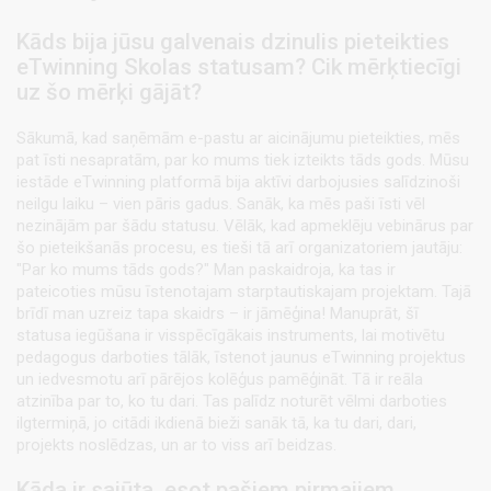
Kāds bija jūsu galvenais dzinulis pieteikties
eTwinning Skolas statusam? Cik mērķtiecīgi
uz šo mērķi gājāt?
Sākumā, kad saņēmām e-pastu ar aicinājumu pieteikties, mēs
pat īsti nesapratām, par ko mums tiek izteikts tāds gods. Mūsu
iestāde eTwinning platformā bija aktīvi darbojusies salīdzinoši
neilgu laiku – vien pāris gadus. Sanāk, ka mēs paši īsti vēl
nezinājām par šādu statusu. Vēlāk, kad apmeklēju vebinārus par
šo pieteikšanās procesu, es tieši tā arī organizatoriem jautāju:
"Par ko mums tāds gods?" Man paskaidroja, ka tas ir
pateicoties mūsu īstenotajam starptautiskajam projektam. Tajā
brīdī man uzreiz tapa skaidrs – ir jāmēģina! Manuprāt, šī
statusa iegūšana ir visspēcīgākais instruments, lai motivētu
pedagogus darboties tālāk, īstenot jaunus eTwinning projektus
un iedvesmotu arī pārējos kolēģus pamēģināt. Tā ir reāla
atzinība par to, ko tu dari. Tas palīdz noturēt vēlmi darboties
ilgtermiņā, jo citādi ikdienā bieži sanāk tā, ka tu dari, dari,
projekts noslēdzas, un ar to viss arī beidzas.
Kāda ir sajūta, esot pašiem pirmajiem