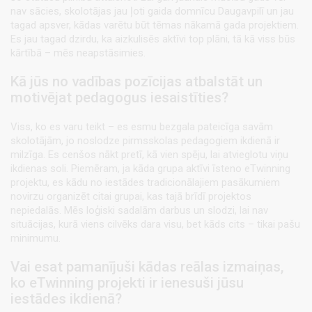
nav sācies, skolotājas jau ļoti gaida domnīcu Daugavpilī un jau
tagad apsver, kādas varētu būt tēmas nākamā gada projektiem.
Es jau tagad dzirdu, ka aizkulisēs aktīvi top plāni, tā kā viss būs
kārtībā – mēs neapstāsimies.
Kā jūs no vadības pozīcijas atbalstāt un
motivējat pedagogus iesaistīties?
Viss, ko es varu teikt – es esmu bezgala pateicīga savām
skolotājām, jo noslodze pirmsskolas pedagogiem ikdienā ir
milzīga. Es cenšos nākt pretī, kā vien spēju, lai atvieglotu viņu
ikdienas soli. Piemēram, ja kāda grupa aktīvi īsteno eTwinning
projektu, es kādu no iestādes tradicionālajiem pasākumiem
novirzu organizēt citai grupai, kas tajā brīdī projektos
nepiedalās. Mēs loģiski sadalām darbus un slodzi, lai nav
situācijas, kurā viens cilvēks dara visu, bet kāds cits – tikai pašu
minimumu.
Vai esat pamanījuši kādas reālas izmaiņas,
ko eTwinning projekti ir ienesuši jūsu
iestādes ikdienā?