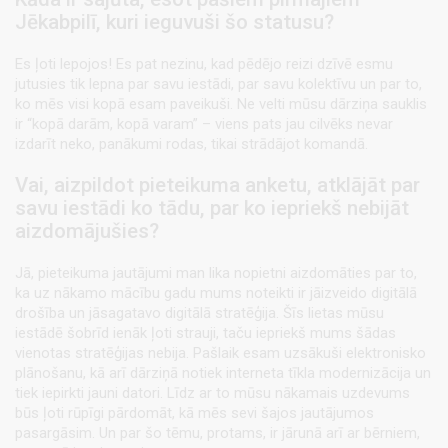
Jēkabpilī, kuri ieguvuši šo statusu?
Es ļoti lepojos! Es pat nezinu, kad pēdējo reizi dzīvē esmu
jutusies tik lepna par savu iestādi, par savu kolektīvu un par to,
ko mēs visi kopā esam paveikuši. Ne velti mūsu dārziņa sauklis
ir “kopā darām, kopā varam” – viens pats jau cilvēks nevar
izdarīt neko, panākumi rodas, tikai strādājot komandā.
Vai, aizpildot pieteikuma anketu, atklājāt par
savu iestādi ko tādu, par ko iepriekš nebijāt
aizdomājušies?
Jā, pieteikuma jautājumi man lika nopietni aizdomāties par to,
ka uz nākamo mācību gadu mums noteikti ir jāizveido digitālā
drošība un jāsagatavo digitālā stratēģija. Šīs lietas mūsu
iestādē šobrīd ienāk ļoti strauji, taču iepriekš mums šādas
vienotas stratēģijas nebija. Pašlaik esam uzsākuši elektronisko
plānošanu, kā arī dārziņā notiek interneta tīkla modernizācija un
tiek iepirkti jauni datori. Līdz ar to mūsu nākamais uzdevums
būs ļoti rūpīgi pārdomāt, kā mēs sevi šajos jautājumos
pasargāsim. Un par šo tēmu, protams, ir jārunā arī ar bērniem,