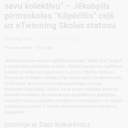
savu kolektīvu” – Jēkabpils
pirmsskolas “Kāpēcītis” ceļš
uz eTwinning Skolas statusu
01.06.2026. 21:00
Jaunatne
eTwinning
Iesaki citiem
Drukāt
Jēkabpils pirmsskolas izglītības iestāde “Kāpēcītis” šogad
ir sasniegusi nozīmīgu virsotni, kļūstot par pirmo izglītības
iestādi novadā, kas ieguvusi
eTwinning
Skolas statusu.
Sarunā ar iestādes vadītāju Daci Kokarēviču noskaidrosim,
kā drosme spert soli nezināmajā pārtapa milzīgā
komandas lepnumā. Uzzini, kā ar gudru vadības atbalstu
saliedēt kolektīvu, kā pieteikuma aizpildīšana palīdzēja
ieraudzīt jaunus digitālās drošības izaicinājumus un kāpēc
eTwinning projekti ir lielisks dzinulis bērnu iniciatīvai un
izaugsmei.
Intervija ar Daci Kokarēviču