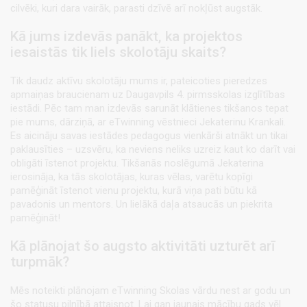
cilvēki, kuri dara vairāk, parasti dzīvē arī nokļūst augstāk.
Kā jums izdevās panākt, ka projektos
iesaistās tik liels skolotāju skaits?
Tik daudz aktīvu skolotāju mums ir, pateicoties pieredzes
apmaiņas braucienam uz Daugavpils 4. pirmsskolas izglītības
iestādi. Pēc tam man izdevās sarunāt klātienes tikšanos tepat
pie mums, dārziņā, ar eTwinning vēstnieci Jekaterinu Krankali.
Es aicināju savas iestādes pedagogus vienkārši atnākt un tikai
paklausīties – uzsvēru, ka neviens neliks uzreiz kaut ko darīt vai
obligāti īstenot projektu. Tikšanās noslēgumā Jekaterina
ierosināja, ka tās skolotājas, kuras vēlas, varētu kopīgi
pamēģināt īstenot vienu projektu, kurā viņa pati būtu kā
pavadonis un mentors. Un lielākā daļa atsaucās un piekrita
pamēģināt!
Kā plānojat šo augsto aktivitāti uzturēt arī
turpmāk?
Mēs noteikti plānojam eTwinning Skolas vārdu nest ar godu un
šo statusu pilnībā attaisnot. Lai gan jaunais mācību gads vēl