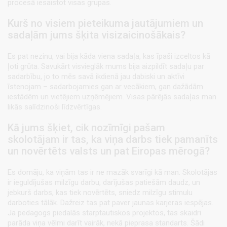
procesā iesaistot visas grupas.
Kurš no visiem pieteikuma jautājumiem un
sadaļām jums šķita visizaicinošākais?
Es pat nezinu, vai bija kāda viena sadaļa, kas īpaši izceltos kā
ļoti grūta. Savukārt visvieglāk mums bija aizpildīt sadaļu par
sadarbību, jo to mēs savā ikdienā jau dabiski un aktīvi
īstenojam – sadarbojamies gan ar vecākiem, gan dažādām
iestādēm un vietējiem uzņēmējiem. Visas pārējās sadaļas man
likās salīdzinoši līdzvērtīgas.
Kā jums šķiet, cik nozīmīgi pašam
skolotājam ir tas, ka viņa darbs tiek pamanīts
un novērtēts valsts un pat Eiropas mērogā?
Es domāju, ka viņām tas ir ne mazāk svarīgi kā man. Skolotājas
ir ieguldījušas milzīgu darbu, darījušas patiešām daudz, un
jebkurš darbs, kas tiek novērtēts, sniedz milzīgu stimulu
darboties tālāk. Dažreiz tas pat paver jaunas karjeras iespējas.
Ja pedagogs piedalās starptautiskos projektos, tas skaidri
parāda viņa vēlmi darīt vairāk, nekā pieprasa standarts. Šādi