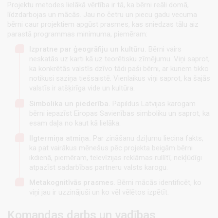
Projektu metodes lielākā vērtība ir tā, ka bērni reāli domā,
līdzdarbojas un mācās. Jau no četru un piecu gadu vecuma
bērni caur projektiem apgūst prasmes, kas sniedzas tālu aiz
parastā programmas minimuma, piemēram:
Izpratne par ģeogrāfiju un kultūru.
Bērni vairs
neskatās uz karti kā uz teorētisku zīmējumu. Viņi saprot,
ka konkrētās valstīs dzīvo tādi paši bērni, ar kuriem tikko
notikusi saziņa tiešsaistē. Vienlaikus viņi saprot, ka šajās
valstīs ir atšķirīga vide un kultūra.
Simbolika un piederība.
Papildus Latvijas karogam
bērni iepazīst Eiropas Savienības simboliku un saprot, ka
esam daļa no kaut kā lielāka.
Ilgtermiņa atmiņa.
Par zināšanu dziļumu liecina fakts,
ka pat vairākus mēnešus pēc projekta beigām bērni
ikdienā, piemēram, televīzijas reklāmas rullītī, nekļūdīgi
atpazīst sadarbības partneru valsts karogu.
Metakognitīvās prasmes.
Bērni mācās identificēt, ko
viņi jau ir uzzinājuši un ko vēl vēlētos izpētīt.
Komandas darbs un vadības