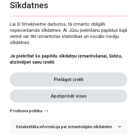
Sīkdatnes
Lai šī tīmekļvietne darbotos, tā izmanto obligāti
nepieciešamās sīkdatnes. Ar Jūsu piekrišanu papildus šajā
Privātuma politika
vietnē var tikt izmantotas statistikas un sociālo mediju
Piekļūstamība
sīkdatnes.
Viegli lasīt
Ja piekrītat šo papildu sīkdatņu izmantošanai, lūdzu,
Lapas karte
atzīmējiet savu izvēli:
Kontakti
Pielāgot izvēli
Apstiprināt visas
Withdraw
consent
Privātuma politika
Detalizētāka informācija par izmantotājām sīkdatnēm