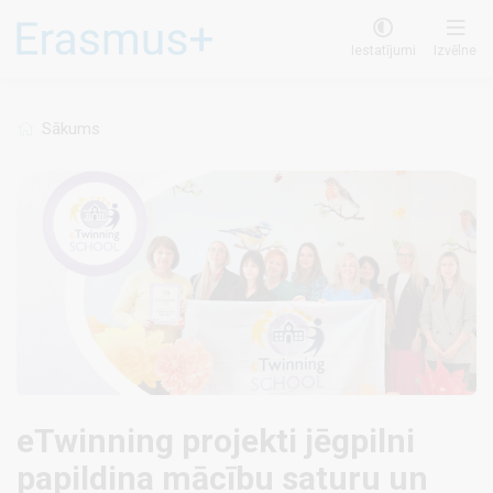
Pārlekt
uz
Iestatījumi
Izvēlne
galveno
saturu
Sākums
eTwinning projekti jēgpilni
papildina mācību saturu un