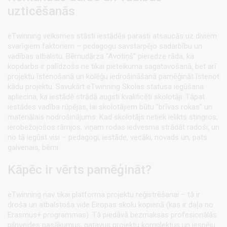
uzticēšanās
eTwinning veiksmes stāsti iestādēs parasti atsaucās uz diviem
svarīgiem faktoriem – pedagogu savstarpējo sadarbību un
vadības atbalstu. Bērnudārza “Avotiņš” pieredze rāda, ka
kopdarbs ir palīdzošs ne tikai pieteikuma sagatavošanā, bet arī
projektu īstenošanā un kolēģu iedrošināšanā pamēģināt īstenot
kādu projektu. Savukārt eTwinning Skolas statusa iegūšana
apliecina, ka iestādē strādā augsti kvalificēti skolotāji. Tāpat
iestādes vadība rūpējas, lai skolotājiem būtu "brīvas rokas" un
materiālais nodrošinājums. Kad skolotājs netiek ielikts stingros,
ierobežojošos rāmjos, viņam rodas iedvesma strādāt radoši, un
no tā iegūst visi – pedagogi, iestāde, vecāki, novads un, pats
galvenais, bērni.
Kāpēc ir vērts pamēģināt?
eTwinning nav tikai platforma projektu reģistrēšanai – tā ir
droša un atbalstoša vide Eiropas skolu kopienā (kas ir daļa no
Erasmus
+
programmas). Tā piedāvā bezmaksas profesionālās
pilnveides pasākumus, gatavus projektu komplektus un iespēju