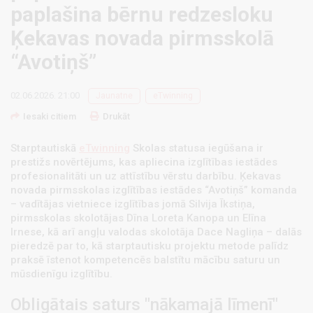
paplašina bērnu redzesloku
Ķekavas novada pirmsskolā
“Avotiņš”
02.06.2026. 21:00
Jaunatne
eTwinning
Iesaki citiem
Drukāt
Starptautiskā
eTwinning
Skolas statusa iegūšana ir
prestižs novērtējums, kas apliecina izglītības iestādes
profesionalitāti un uz attīstību vērstu darbību. Ķekavas
novada pirmsskolas izglītības iestādes “Avotiņš” komanda
– vadītājas vietniece izglītības jomā Silvija Īkstiņa,
pirmsskolas skolotājas Dīna Loreta Kanopa un Elīna
Irnese, kā arī angļu valodas skolotāja Dace Nagliņa – dalās
pieredzē par to, kā starptautisku projektu metode palīdz
praksē īstenot kompetencēs balstītu mācību saturu un
mūsdienīgu izglītību.
Obligātais saturs "nākamajā līmenī"