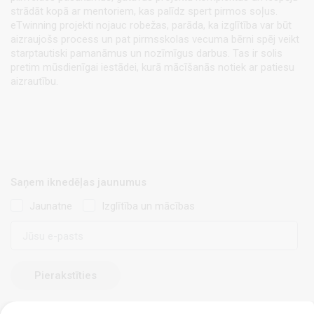
strādāt kopā ar mentoriem, kas palīdz spert pirmos soļus.
eTwinning projekti nojauc robežas, parāda, ka izglītība var būt
aizraujošs process un pat pirmsskolas vecuma bērni spēj veikt
starptautiski pamanāmus un nozīmīgus darbus. Tas ir solis
pretim mūsdienīgai iestādei, kurā mācīšanās notiek ar patiesu
aizrautību.
Saņem iknedēļas jaunumus
Jaunatne
Izglītība un mācības
E-
pasts