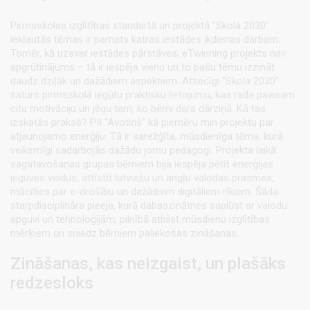
Pirmsskolas izglītības standartā un projektā "Skola 2030"
iekļautās tēmas ir pamats katras iestādes ikdienas darbam.
Tomēr, kā uzsver iestādes pārstāves, eTwinning projekts nav
apgrūtinājums – tā ir iespēja vienu un to pašu tēmu izzināt
daudz dziļāk un dažādiem aspektiem. Attiecīgi "Skola 2030"
saturs pirmsskolā iegūtu praktisku lietojumu, kas rada pavisam
citu motivāciju un jēgu tam, ko bērni dara dārziņā. Kā tas
izskatās praksē? PII “Avotiņš” kā piemēru min projektu par
atjaunojamo enerģiju. Tā ir sarežģīta, mūsdienīga tēma, kurā
veiksmīgi sadarbojās dažādu jomu pedagogi. Projekta laikā
sagatavošanas grupas bērniem bija iespēja pētīt enerģijas
ieguves veidus, attīstīt latviešu un angļu valodas prasmes,
mācīties par e-drošību un dažādiem digitāliem rīkiem. Šāda
starpdisciplināra pieeja, kurā dabaszinātnes saplūst ar valodu
apguvi un tehnoloģijām, pilnībā atbilst mūsdienu izglītības
mērķiem un sniedz bērniem paliekošas zināšanas.
Zināšanas, kas neizgaist, un plašāks
redzesloks