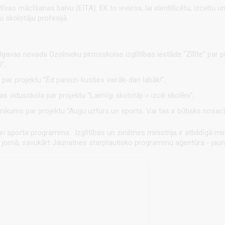
s mācīšanas balvu (EITA). EK to ieviesa, lai identificētu, izceltu un
u skolotāju profesijā.
Jelgavas novada Ozolnieku pirmsskolas izglītības iestāde “Zīlīte” pa
”;
ar projektu “Ēd pareizi-kusties vairāk-dari labāk!”;
as vidusskola par projektu “Laimīgi skolotāji = izcili skolēni”;
hnikums par projektu “Augu uzturs un sports. Vai tas ir būtisks nosacīj
n sporta programma. Izglītības un zinātnes ministrija ir atbildīgā min
a jomā, savukārt Jaunatnes starptautisko programmu aģentūra - jau