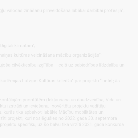
u valodas zināšanu pilnveidošana labākai darbībai profesijā”;
igitāli klimatam”;
maiņas kultūras veicināšana mācību organizācijās”;
oša cilvēktiesību izglītība – ceļš uz sabiedrības līdzdalību un
kadēmijas Latvijas Kultūras koledža" par projektu “Lietišķās
rizontālajām prioritātēm (Iekļaušana un daudzveidība, Vide un
ktu izstrādi un ieviešanu, novērtētu projektu vadītāju
, kurās tika apbalvoti labākie Mācību mobilitātes un
īti projekti, kuri noslēgušies
no 2022. gada 30. septembra
ojektu specifiku, uz šo balvu tika virzīti 2021. gada konkursa