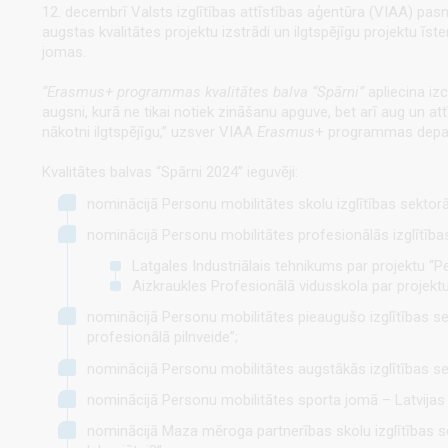
12. decembrī Valsts izglītības attīstības aģentūra (VIAA) pa
augstas kvalitātes projektu izstrādi un ilgtspējīgu projektu ī
jomas.
“Erasmus+ programmas kvalitātes balva “Spārni”
apliecina izc
augsni, kurā ne tikai notiek zināšanu apguve, bet arī aug un a
nākotni ilgtspējīgu,”
uzsver VIAA
Erasmus
+ programmas depart
Kvalitātes balvas “Spārni 2024” ieguvēji:
nominācijā Personu mobilitātes skolu izglītības sektor
nominācijā Personu mobilitātes profesionālās izglītība
Latgales Industriālais tehnikums par projektu “P
Aizkraukles Profesionālā vidusskola par projektu
nominācijā Personu mobilitātes pieaugušo izglītības sek
profesionālā pilnveide”;
nominācijā Personu mobilitātes augstākās izglītības se
nominācijā Personu mobilitātes sporta jomā – Latvijas F
nominācijā Maza mēroga partnerības skolu izglītības sek