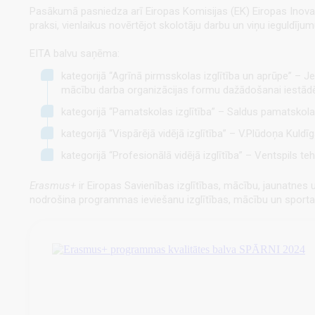
Pasākumā pasniedza arī Eiropas Komisijas (EK) Eiropas Inovatīva
praksi, vienlaikus novērtējot skolotāju darbu un viņu ieguldījum
EITA balvu saņēma:
kategorijā “Agrīnā pirmsskolas izglītība un aprūpe” – 
mācību darba organizācijas formu dažādošanai iestādē
kategorijā “Pamatskolas izglītība” – Saldus pamatskola p
kategorijā “Vispārējā vidējā izglītība” – V.Plūdoņa Kuldīg
kategorijā “Profesionālā vidējā izglītība” – Ventspils te
Erasmus+
ir Eiropas Savienības izglītības, mācību, jaunatnes u
nodrošina programmas ieviešanu izglītības, mācību un sport