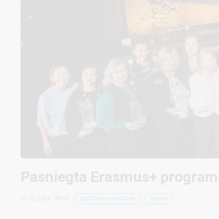
Pasniegta Erasmus+ programm
13.12.2024. 09:23
Izglītība un mācības
Sports