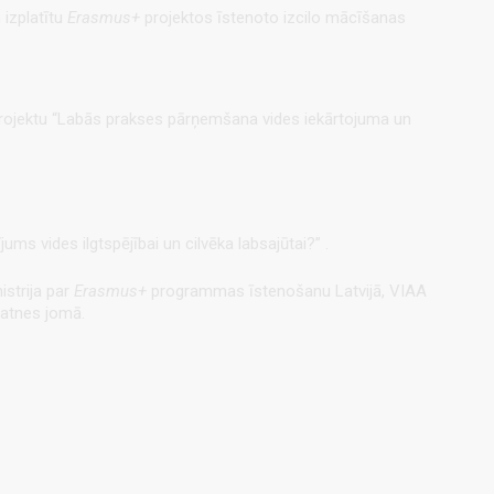
 izplatītu
Erasmus+
projektos īstenoto izcilo mācīšanas
r projektu “Labās prakses pārņemšana vides iekārtojuma un
ums vides ilgtspējībai un cilvēka labsajūtai?” .
istrija par
Erasmus+
programmas īstenošanu Latvijā, VIAA
natnes jomā.