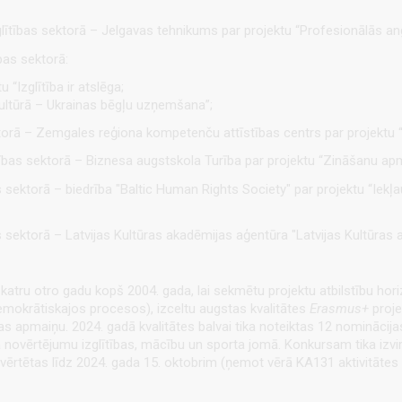
tības sektorā – Jelgavas tehnikums par projektu “Profesionālās angļ
bas sektorā:
 “Izglītība ir atslēga;
kultūrā – Ukrainas bēgļu uzņemšana”;
torā – Zemgales reģiona kompetenču attīstības centrs par projektu “D
tības sektorā – Biznesa augstskola Turība par projektu “Zināšanu ap
sektorā – biedrība "Baltic Human Rights Society" par projektu “Iekļauj
sektorā – Latvijas Kultūras akadēmijas aģentūra "Latvijas Kultūras a
ko katru otro gadu kopš 2004. gada, lai sekmētu projektu atbilstību ho
emokrātiskajos procesos), izceltu augstas kvalitātes
Erasmus+
proje
s apmaiņu. 2024. gadā kvalitātes balvai tika noteiktas 12 nominācijas
 novērtējumu izglītības, mācību un sporta jomā. Konkursam tika izvirz
ērtētas līdz 2024. gada 15. oktobrim (ņemot vērā KA131 aktivitātes pr