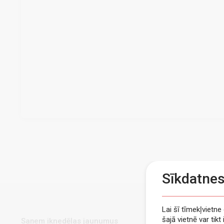
Sīkdatne
Lai šī tīmekļvietn
šajā vietnē var tik
Saņem iknedēļas jaunumus