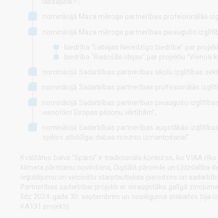
labsajūtai?”;
nominācijā Maza mēroga partnerības profesionālās izglī
nominācijā Maza mēroga partnerības pieaugušo izglītī
biedrība "Latvijas Neredzīgo biedrība" par projektu
biedrība "Radošās idejas" par projektu “Vienoti 
nominācijā Sadarbības partnerības skolu izglītības sek
nominācijā Sadarbības partnerības profesionālās izglī
nominācijā Sadarbības partnerības pieaugušo izglītības 
vienotām Eiropas pilsoņu vērtībām”;
nominācijā Sadarbības partnerības augstākās izglītības 
spēles atbildīgai dabas resursu izmantošanai”.
Kvalitātes balva “Spārni” ir tradicionāls konkurss, ko VIAA rī
klimata pārmaiņu novēršana, Digitālā pārveide un Līdzdalība d
ieguldījumu un veicinātu starptautiskas pieredzes un sadarbība
Partnerības sadarbībai projekti ar visaugstāko galīgā ziņojuma
līdz 2024. gada 30. septembrim
un noslēguma atskaites bija izv
KA131 projekti).