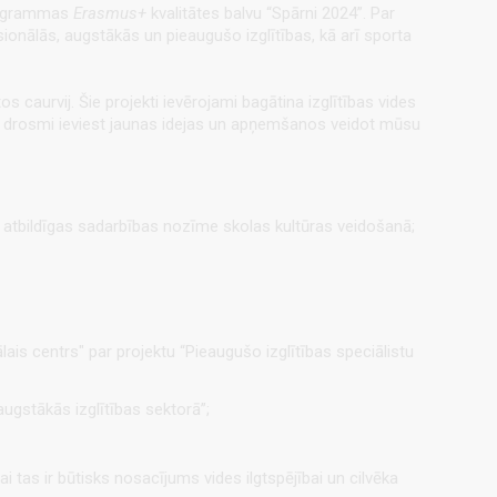
programmas
Erasmus+
kvalitātes balvu “Spārni 2024”. Par
sionālās, augstākās un pieaugušo izglītības, kā arī sporta
tos caurvij. Šie projekti ievērojami bagātina izglītības vides
lizē drosmi ieviest jaunas idejas un apņemšanos veidot mūsu
i atbildīgas sadarbības nozīme skolas kultūras veidošanā;
ais centrs" par projektu “Pieaugušo izglītības speciālistu
ugstākās izglītības sektorā”;
tas ir būtisks nosacījums vides ilgtspējībai un cilvēka