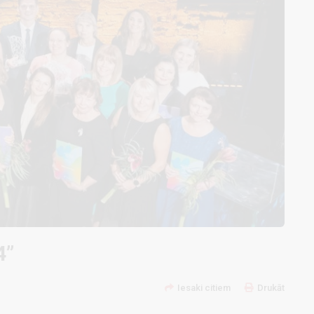
4”
Iesaki citiem
Drukāt