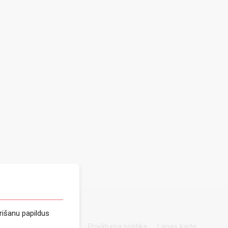
rišanu papildus
Privātuma politika
Lapas karte