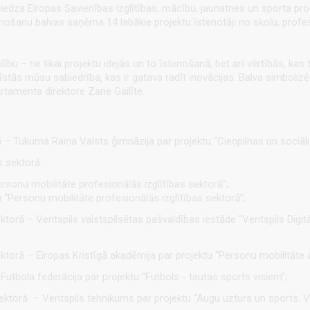
sniedza Eiropas Savienības izglītības, mācību, jaunatnes un sporta 
stenošanu balvas saņēma 14 labākie projektu īstenotāji no skolu, profe
ilību – ne tikai projektu idejās un to īstenošanā, bet arī vērtībās, kas 
ttīstās mūsu sabiedrība, kas ir gatava radīt inovācijas. Balva simbo
amenta direktore Zane Gailīte.
ā – Tukuma Raiņa Valsts ģimnāzija par projektu “Cieņpilnas un sociāl
s sektorā:
ersonu mobilitāte profesionālās izglītības sektorā”;
 “Personu mobilitāte profesionālās izglītības sektorā”;
torā – Ventspils valstspilsētas pašvaldības iestāde "Ventspils Digitāl
ktorā – Eiropas Kristīgā akadēmija par projektu “Personu mobilitāte a
utbola federācija par projektu “Futbols - tautas sports visiem”;
torā – Ventspils tehnikums par projektu “Augu uzturs un sports. Vai 