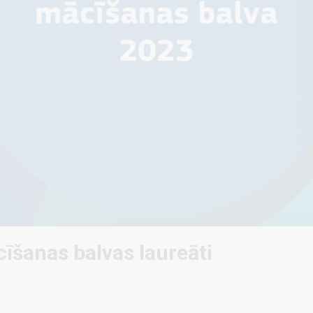
īšanas balvas laureāti