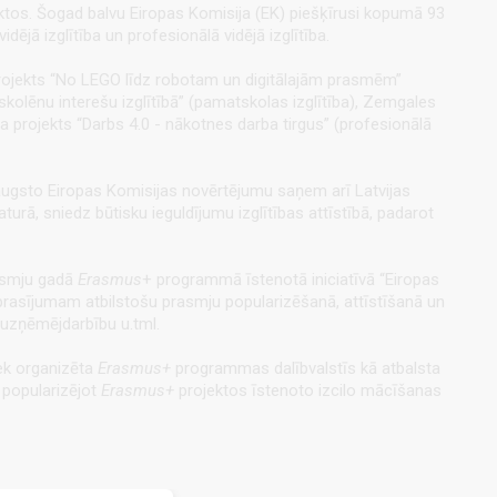
ktos. Šogad balvu Eiropas Komisija (EK) piešķīrusi kopumā 93
dējā izglītība un profesionālā vidējā izglītība.
s” projekts “No LEGO līdz robotam un digitālajām prasmēm”
skolēnu interešu izglītībā” (pamatskolas izglītība), Zemgales
a projekts “Darbs 4.0 - nākotnes darba tirgus” (profesionālā
augsto Eiropas Komisijas novērtējumu saņem arī Latvijas
turā, sniedz būtisku ieguldījumu izglītības attīstībā, padarot
asmju gadā
Erasmus
+ programmā īstenotā iniciatīvā “Eiropas
ieprasījumam atbilstošu prasmju popularizēšanā, attīstīšanā un
, uzņēmējdarbību u.tml.
tiek organizēta
Erasmus+
programmas dalībvalstīs kā atbalsta
n popularizējot
Erasmus+
projektos īstenoto izcilo mācīšanas