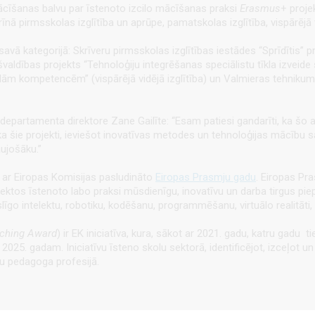
cīšanas balvu par īstenoto izcilo mācīšanas praksi
Erasmus
+ proje
nā pirmsskolas izglītība un aprūpe, pamatskolas izglītība, vispārējā vi
rs savā kategorijā: Skrīveru pirmsskolas izglītības iestādes “Sprīdīti
aldības projekts “Tehnoloģiju integrēšanas speciālistu tīkla izveide 
ālām kompetencēm” (vispārējā vidējā izglītība) un Valmieras tehnikum
partamenta direktore Zane Gailīte: “Esam patiesi gandarīti, ka šo 
 ka šie projekti, ieviešot inovatīvas metodes un tehnoloģijas mācību sa
ujošāku.”
ta ar Eiropas Komisijas pasludināto
Eiropas Prasmju gadu
. Eiropas Pr
ojektos īstenoto labo praksi mūsdienīgu, inovatīvu un darba tirgus p
līgo intelektu, robotiku, kodēšanu, programmēšanu, virtuālo realitāti
aching Award
) ir EK iniciatīva, kura, sākot ar 2021. gadu, katru gadu 
025. gadam. Iniciatīvu īsteno skolu sektorā, identificējot, izceļot u
mu pedagoga profesijā.