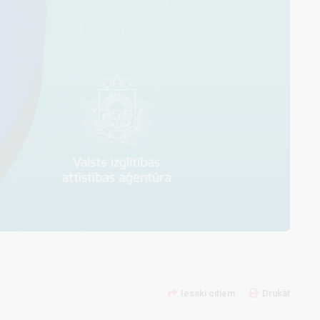
Iesaki citiem
Drukāt