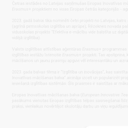
Četras iestādes no Latvijas saņēmušas Eiropas Inovatīvas mā
Erasmus
+ projektiem no visas Eiropas četrās kategorijās - agrī
2023. gadā balvai tika nominēti četri projekti no Latvijas, kat
(agrīnā pirmsskolas izglītība un aprūpe), Rēzeknes novada pašv
vidusskolas projekts “Efektīva e-mācību vide balstīta uz digit
vidējā izglītība).
Valsts izglītības attīstības aģentūras
Erasmus
+ programmas de
izglītības iestāžu īstenotie
Erasmus
+ projekti. Tas apstiprina,
mācīšanos un jaunu prasmju apguvi vēl interesantāku un aizra
2023. gada balvas tēma ir “Izglītība un inovācijas”, kas saistī
Inovatīvas mācīšanas balva” aicināja izcelt un popularizēt pr
ieviešanā izglītības sistēmās. Šīs prasmes ir saistītas ar māks
Eiropas Inovatīvas mācīšanas balva (
European Innovative Te
pasākums vienotas Eiropas izglītības telpas sasniegšanai līdz 2
praksi, vienlaikus novērtējot skolotāju darbu un viņu ieguldīju