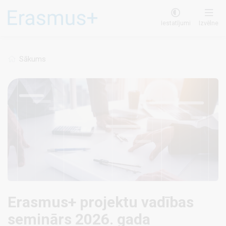
Pārlekt
uz
Iestatījumi
Izvēlne
galveno
saturu
Sākums
Erasmus+ projektu vadības
seminārs 2026. gada