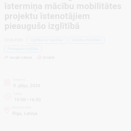
īstermiņa mācību mobilitātes
projektu īstenotājiem
pieaugušo izglītībā
30.06.2026.
Izglītība un mācības
Mācību mobilitāte
Pieaugušo izglītība
Iesaki citiem
Drukāt
Datums
9. jūlijs, 2026
Laiks
10:00—16:00
Norises vieta
Rīga, Latvija