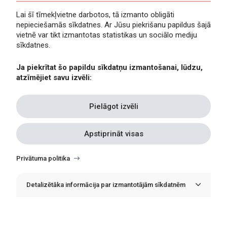
Lai šī tīmekļvietne darbotos, tā izmanto obligāti
nepieciešamās sīkdatnes. Ar Jūsu piekrišanu papildus šajā
Privātuma politika
vietnē var tikt izmantotas statistikas un sociālo mediju
Piekļūstamība
sīkdatnes.
Viegli lasīt
Ja piekrītat šo papildu sīkdatņu izmantošanai, lūdzu,
Lapas karte
atzīmējiet savu izvēli:
Kontakti
Pielāgot izvēli
Apstiprināt visas
Withdraw
consent
Privātuma politika
Detalizētāka informācija par izmantotājām sīkdatnēm
© Erasmus+ Latvija, 2021