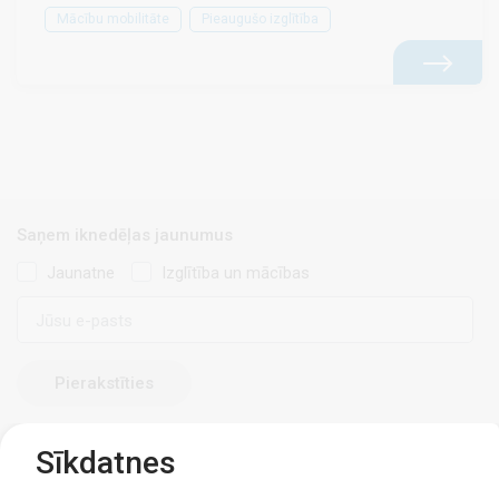
Mācību mobilitāte
Pieaugušo izglītība
Saņem iknedēļas jaunumus
Jaunatne
Izglītība un mācības
E-
pasts
Sīkdatnes