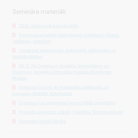
Semināra materiāli
2026. gada konkursa rezultāti
Īstermiņa projekta īstenošanas noteikumi: līgums,
vadlīnijas, standarti
Izmaksas apliecinošie dokumenti, pārbaudes un
tipiskās kļūdas
EK IT rīki Erasmus+ projektu īstenotājiem un
Erasmus+ projektu īstenotāju modulis Beneficiary
Module
Dotācijas līgums ar mobilitātes dalībnieku un
Europass Mobility dokuments
Erasmus+ programmas horizontālās prioritātes
Projekta pieredzes stāsts | biedrība “Dzirnavstrauts”
Semināra darba kārtība