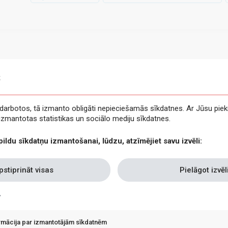
s
e darbotos, tā izmanto obligāti nepieciešamās sīkdatnes. Ar Jūsu piek
t izmantotas statistikas un sociālo mediju sīkdatnes.
pildu sīkdatņu izmantošanai, lūdzu, atzīmējiet savu izvēli:
pstiprināt visas
Pielāgot izvēl
ormācija par izmantotājām sīkdatnēm