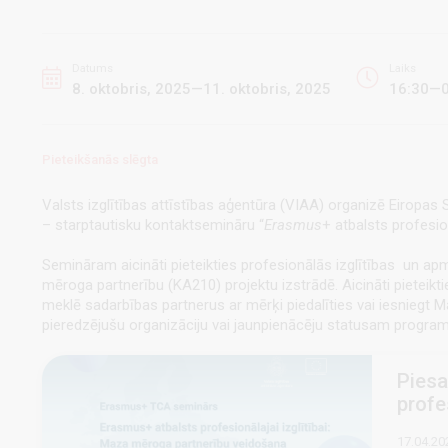
Datums
Laiks
8. oktobris, 2025—11. oktobris, 2025
16:30—0
Pieteikšanās slēgta
Valsts izglītības attīstības aģentūra (VIAA) organizē Eiropa
– starptautisku kontaktsemināru “
Erasmus
+ atbalsts profesio
Semināram aicināti pieteikties profesionālās izglītības un ap
mēroga partnerību (KA210) projektu izstrādē. Aicināti pieteiktie
meklē sadarbības partnerus ar mērķi piedalīties vai iesniegt 
pieredzējušu organizāciju vai jaunpienācēju statusam progr
Piesa
profe
17.04.20