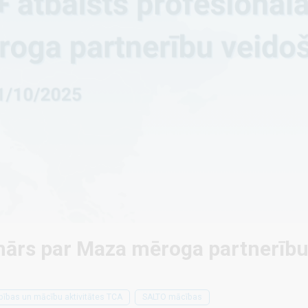
nārs par Maza mēroga partnerību
bības un mācību aktivitātes TCA
SALTO mācības