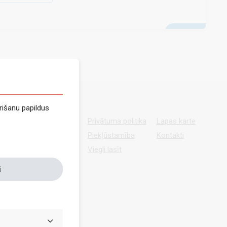
rišanu papildus
Privātuma politika
Lapas karte
Piekļūstamība
Kontakti
Viegli lasīt
i