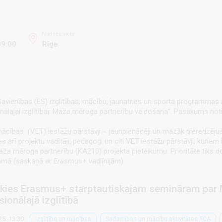
Norises vieta
9:00
Rīga
s Savienības (ES) izglītības, mācību, jaunatnes un sporta programmas
nālajai izglītībai: Maza mēroga partnerību veidošana”. Pasākums notik
mācības (VET) iestāžu pārstāvji – jaunpienācēji un mazāk pieredzēju
s arī projektu vadītāji, pedagogi un citi VET iestāžu pārstāvji, kuriem 
Maza mēroga partnerību (KA210) projekta pieteikumu. Prioritāte tiks d
ammā (saskaņā ar
Erasmus
+ vadlīnijām).
kies Erasmus+ starptautiskajam semināram par 
sionālajā izglītībā
25. 13:30
Izglītība un mācības
Sadarbības un mācību aktivitātes TCA