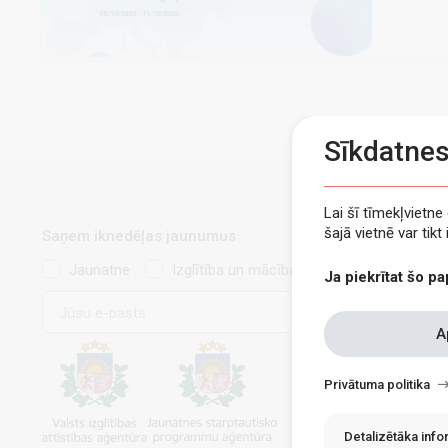
Sīkdatne
Lai šī tīmekļvietn
šajā vietnē var tik
Saņem iknedēļas jaunumus
Jaunatne
Izglītība un mācības
Ja piekrītat šo pa
E-
pasts
Withdraw
A
consent
Privātuma politika
Detalizētāka inf