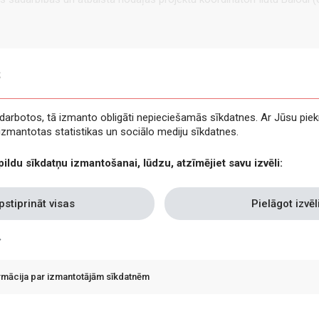
s
e darbotos, tā izmanto obligāti nepieciešamās sīkdatnes. Ar Jūsu piek
t izmantotas statistikas un sociālo mediju sīkdatnes.
pildu sīkdatņu izmantošanai, lūdzu, atzīmējiet savu izvēli:
pstiprināt visas
Pielāgot izvēl
ormācija par izmantotājām sīkdatnēm