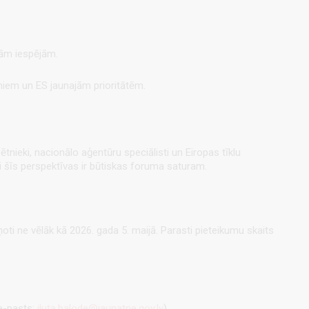
kām iespējām.
miem un ES jaunajām prioritātēm.
pētnieki, nacionālo aģentūru speciālisti un Eiropas tīklu
tieši šīs perspektīvas ir būtiskas foruma saturam.
ziņoti ne vēlāk kā 2026. gada 5. maijā. Parasti pieteikumu skaits
(e-pasts:
iluta.balode@jaunatne.gov.lv
).