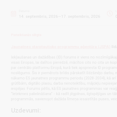
Datums
L
14. septembris, 2026—17. septembris, 2026
Pieteikšanās slēgta
Jaunatnes starptautisko programmu aģentūra (JSPA)
līd
Iekļaušanas un dažādības (ID) forums ir viens no nozīmīgākaj
visas Eiropas, lai dalītos pieredzē, mācītos cits no cita un k
par centrālo platformu Eiropā, kurā tiek apspriesta ID progr
noslēgums. Šis ir piemērots brīdis pārskatīt līdzšinējo darbu, 
nākamo ES jaunatnes programmu periodu (2028-2034), kā arī pē
grūtībām, digitālo plaisu, darba nenoteiktību, mājokļu nepieej
iespējas. Forums pētīs, kā ES jaunatnes programmas var reaģēt
“Ietekmes palielināšana” - kā radīt jēgpilnas, ilgtspējīgas un
programmās, savienojot dažāda līmeņa iesaistītās puses, vei
Uzdevumi: