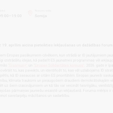
aiks
Norises vieta
09:00—19:00
Somija
z 19. aprīlim aicina pieteikties Iekļaušanas un dažādības forum
iem Eiropas pasākumiem cilvēkiem, kuri strādā ar ID jautājumiem jau
opīgi izstrādātu idejas, kā padarīt ES jaunatnes programmas vēl iekļau
ammās
“Erasmus+”
un
“Eiropas Solidaritātes korpuss”
. 2026. gads ir ī
novērtēt to, kas paveikts, un identificēt to, kas vēl uzlabojams ID str
tīs, kā ID sasaucas ar citām ES prioritātēm. Eiropas jaunieši sask
amību, klimata trauksmi un pieaugošiem draudiem demokrātiskajām vērt
 uz šiem izaicinājumiem un kā tās var veicināt taisnīgāku, vienlīdzīg
 tālejošas pārmaiņas jauniešu iesaistē un iekļaušanā. Foruma mērķis ir
cinot savstarpēju mācīšanos un sadarbību.