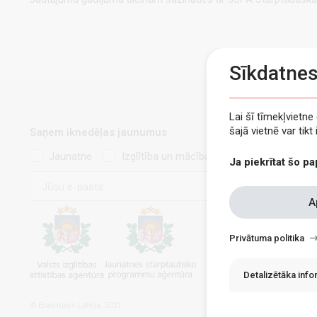
Sīkdatne
Lai šī tīmekļvietn
šajā vietnē var tik
Saņem iknedēļas jaunumus
Jaunatne
Izglītība un mācības
Ja piekrītat šo pa
E-
pasts
Withdraw
A
consent
Privātuma politika
Detalizētāka inf
© Erasmus+ Latvija, 2021