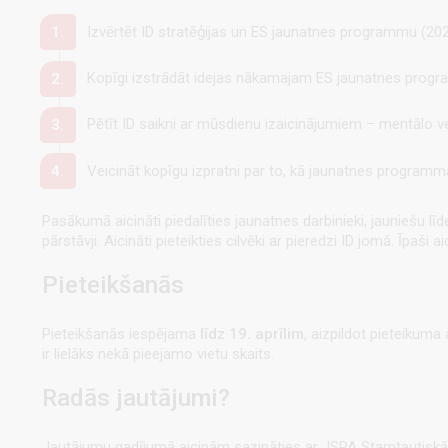
Izvērtēt ID stratēģijas un ES jaunatnes programmu (20
Kopīgi izstrādāt idejas nākamajam ES jaunatnes prog
Pētīt ID saikni ar mūsdienu izaicinājumiem – mentālo v
Veicināt kopīgu izpratni par to, kā jaunatnes programma
Pasākumā aicināti piedalīties jaunatnes darbinieki, jauniešu līde
pārstāvji. Aicināti pieteikties cilvēki ar pieredzi ID jomā. Īpaši
Pieteikšanās
Pieteikšanās iespējama
līdz 19. aprīlim
, aizpildot pieteikuma
ir lielāks nekā pieejamo vietu skaits.
Radās jautājumi?
Jautājumu gadījumā aicinām sazināties ar JSPA Starptautiskās