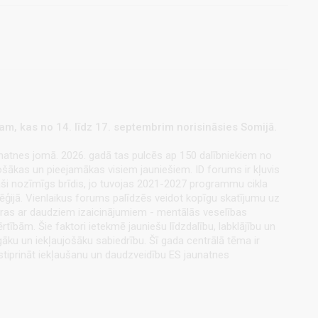
am, kas no 14. līdz 17. septembrim norisināsies Somijā.
natnes jomā. 2026. gadā tas pulcēs ap 150 dalībniekiem no
jošākas un pieejamākas visiem jauniešiem. ID forums ir kļuvis
paši nozīmīgs brīdis, jo tuvojas 2021-2027 programmu cikla
atēģijā. Vienlaikus forums palīdzēs veidot kopīgu skatījumu uz
aras ar daudziem izaicinājumiem - mentālās veselības
ībām. Šie faktori ietekmē jauniešu līdzdalību, labklājību un
āku un iekļaujošāku sabiedrību. Šī gada centrālā tēma ir
 stiprināt iekļaušanu un daudzveidību ES jaunatnes