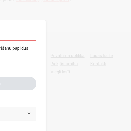
rišanu papildus
Privātuma politika
Lapas karte
Piekļūstamība
Kontakti
Viegli lasīt
i