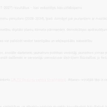
21-2027) rezultātus – kas veiksmīgs, kas uzlabojams.
rammu periodam (2028-2034), īpaši domājot par jauniešiem ar mazā
eselību, digitālo plaisu, klimata pārmaiņām, demokrātijas apdraudēju
s var palīdzēt veidot taisnīgāku un iekļaujošāku sabiedrību.
ri, sociālie darbinieki, jaunatnes politikas veidotāji, jaunatnes jomas 
 aicināti dalībnieki ar personīgu pieredzi par šķēršļiem līdzdalībai, jo 
 anketu
SALTO Resursu centra tīmekļvietnē
. Atlases rezultāti tiks iz
 sadarbības un atbalsta nodaļas projektu koordinatori Ilutu Balodi 