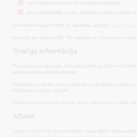
vienu atbalsta personu (skolotājs/konsultants);
divus pašpārvaldē esošus skolēnus (aicinām pieteikt izg
Pieteikties iespējams
līdz 15. martam,
aizpildot
reģistrācijas
Rezultāti tiks paziņoti
līdz 18. martam
uz e-pastu, kas norādīt
Svarīga informācija
Piesakoties pasākumam, dalībnieki piekrīt piedalīties visā mācī
piedalās visās mācību dienās!
Dalībniekiem mācību norises laikā tiks nodrošināta mācību p
dalībniekiem jāsedz pašiem.
Mācības notiks latviešu valodā, tāpēc dalībniekiem ir jābūt spē
Atlase
Lūgums ņemt vērā, ka pretendentu atlase dalībai skolu pašpārv