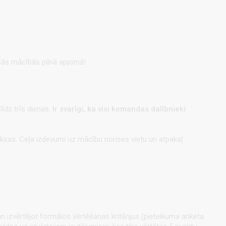
isās mācībās pilnā apjomā!
līdz trīs dienas.
Ir svarīgi, ka visi komandas dalībnieki
ksas. Ceļa izdevumi uz mācību norises vietu un atpakaļ
n izvērtējot formālos vērtēšanas kritērijus (pieteikuma anketa