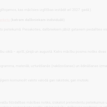
lītojamos, kas mācīsies izglītības iestādē arī 2027. gadā.).
 anketu
(
katram dalībniekam individuāli
).
s pieteikumā. Piesakoties, dalībniekiem jābūt gataviem piedalīties v
bu ciklā – aprīlī, jūnijā un augustā. Katrs mācību posms notiks divas 
rogramma, materiāli, uzturēšanās (nakšņošanas) un ēdināšanas izma
jīgiem komunicēt valsts valodā gan rakstiski, gan mutiski.
alžu līdzdalības mācības notiks, izskatot pretendentu pieteikumus u