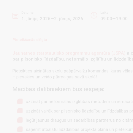
Datums
Laiks
1. jūnijs, 2026—2. jūnijs, 2026
09:00—19:00
Pieteikšanās slēgta
Jaunatnes starptautisko programmu aģentūra (JSPA)
aic
par pilsonisko līdzdalību, neformālo izglītību un līdzdal
Pieteikties aicinātas skolu pašpārvalžu komandas, kuras vēlas 
– piesakies un veido pārmaiņas savā skolā!
Mācībās dalībniekiem būs iespēja:
uzzināt par neformālās izglītības metodēm un iemācītie
uzzināt vairāk par pilsonisko līdzdalību un līdzdalības p
iegūt jaunus draugus un sadarbības partnerus no citā
saņemt atbalstu līdzdalības projekta plāna un pieteikuma