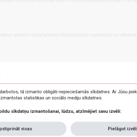
 sadaļas, pretendenta profils atbilst mācību dalībnieka profilam) un a
ikas atbalsta departamenta Starptautiskās sadarbības un atbalsta no
s
e darbotos, tā izmanto obligāti nepieciešamās sīkdatnes. Ar Jūsu piek
t izmantotas statistikas un sociālo mediju sīkdatnes.
pildu sīkdatņu izmantošanai, lūdzu, atzīmējiet savu izvēli:
pstiprināt visas
Pielāgot izvēl