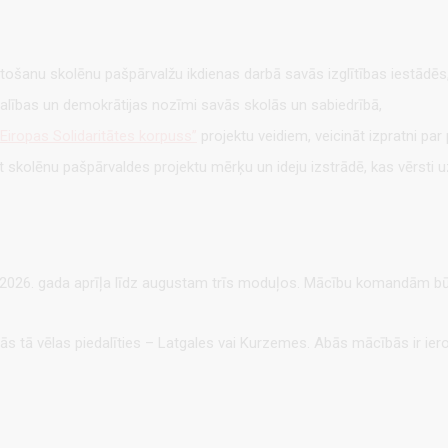
lietošanu skolēnu pašpārvalžu ikdienas darbā savās izglītības iestādēs
zdalības un demokrātijas nozīmi savās skolās un sabiedrībā,
“Eiropas Solidaritātes korpuss”
projektu veidiem, veicināt izpratni pa
t skolēnu pašpārvaldes projektu mērķu un ideju izstrādē, kas vērsti u
 2026. gada aprīļa līdz augustam trīs moduļos. Mācību komandām būs
s tā vēlas piedalīties – Latgales vai Kurzemes. Abās mācībās ir ier