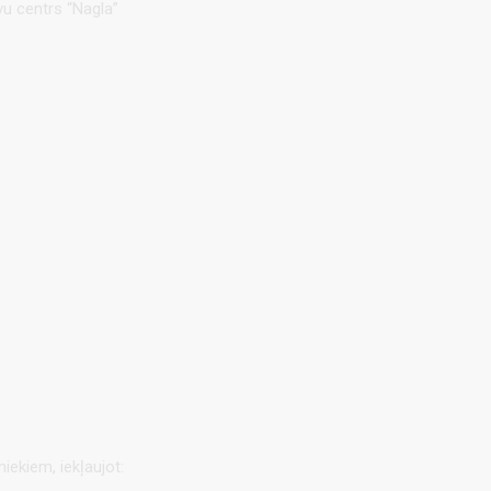
vu centrs “Nagla”
iekiem, iekļaujot: