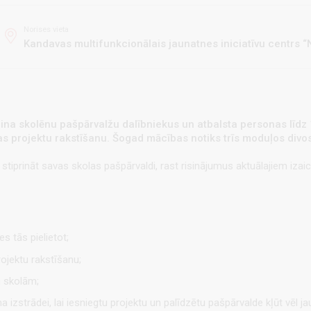
Norises vieta
Kandavas multifunkcionālais jaunatnes iniciatīvu centrs “
ina skolēnu pašpārvalžu dalībniekus un atbalsta personas līdz
ības projektu rakstīšanu. Šogad mācības notiks trīs moduļos divo
stiprināt savas skolas pašpārvaldi, rast risinājumus aktuālajiem iza
s tās pielietot;
rojektu rakstīšanu;
m skolām;
 izstrādei, lai iesniegtu projektu un palīdzētu pašpārvalde kļūt vēl ja