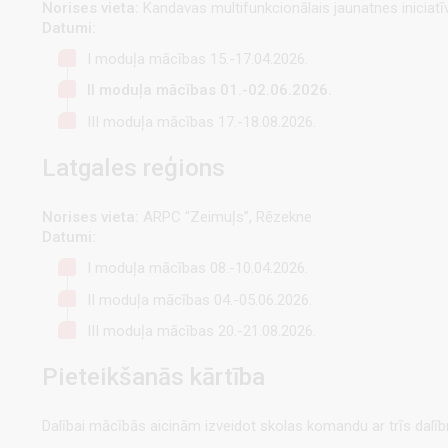
Norises vieta:
Kandavas multifunkcionālais jaunatnes iniciatī
Datumi:
I moduļa mācības 15.-17.04.2026.
II moduļa mācības 01.-02.06.2026.
III moduļa mācības 17.-18.08.2026.
Latgales reģions
Norises vieta:
ARPC “Zeimuļs”, Rēzekne
Datumi:
I moduļa mācības 08.-10.04.2026.
II moduļa mācības 04.-05.06.2026.
III moduļa mācības 20.-21.08.2026.
Pieteikšanās kārtība
Dalībai mācībās aicinām izveidot skolas komandu ar trīs dalībn