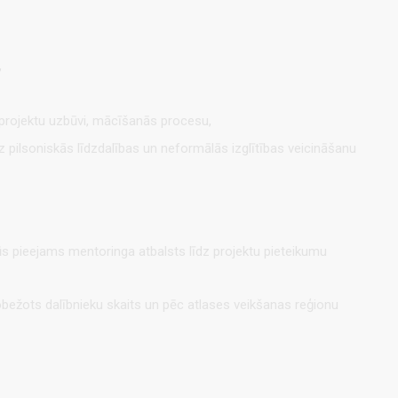
,
r projektu uzbūvi, mācīšanās procesu,
z pilsoniskās līdzdalības un neformālās izglītības veicināšanu
 pieejams mentoringa atbalsts līdz projektu pieteikumu
obežots dalībnieku skaits un pēc atlases veikšanas reģionu