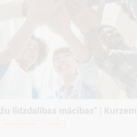
žu līdzdalības mācības” | Kurzem
Jaunatnes līdzdalība
Mācības