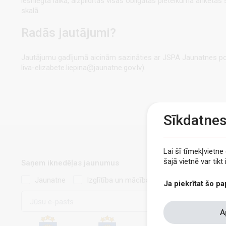
iesniegta laikā, aizpildītas visas obligātās pieteikuma anketas
skalā.
Radās jautājumi?
Jautājumu gadījumā aicinām sazināties ar JSPA Jaunatnes polit
liva-elizabete.liepina@jaunatne.gov.lv).
Sīkdatne
Lai šī tīmekļvietn
šajā vietnē var tik
Saņem iknedēļas jaunumus
Jaunatne
Izglītība un mācības
Ja piekrītat šo pa
E-
pasts
Withdraw
A
consent