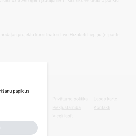
tbildes uz atvērtajiem jautājumiem, kas tiks vērtētas 5 punktu
daļas projektu koordinatori Līvu Elizabeti Liepiņu (e-pasts:
rišanu papildus
Privātuma politika
Lapas karte
Piekļūstamība
Kontakti
Viegli lasīt
i