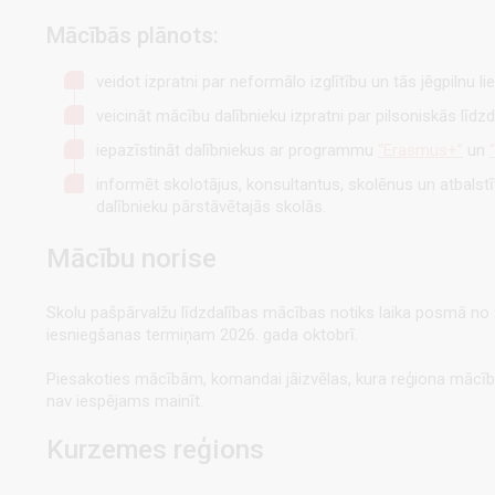
Mācībās plānots
:
veidot izpratni par neformālo izglītību un tās jēgpilnu 
veicināt mācību dalībnieku izpratni par pilsoniskās līd
iepazīstināt dalībniekus ar programmu
“Erasmus+”
un
informēt skolotājus, konsultantus, skolēnus un atbalstī
dalībnieku pārstāvētajās skolās.
Mācību norise
Skolu pašpārvalžu līdzdalības mācības notiks laika posmā no
iesniegšanas termiņam 2026. gada oktobrī.
Piesakoties mācībām, komandai jāizvēlas, kura reģiona mācībā
nav iespējams mainīt.
Kurzemes reģions