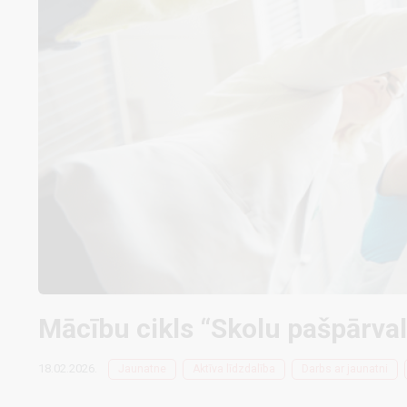
Mācību cikls “Skolu pašpārval
18.02.2026.
Jaunatne
Aktīva līdzdalība
Darbs ar jaunatni