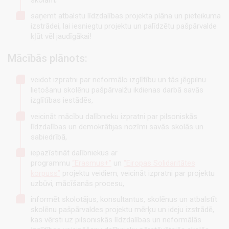
saņemt atbalstu līdzdalības projekta plāna un pieteikuma
izstrādei, lai iesniegtu projektu un palīdzētu pašpārvalde
kļūt vēl jaudīgākai!
Mācībās plānots
:
veidot izpratni par neformālo izglītību un tās jēgpilnu
lietošanu skolēnu pašpārvalžu ikdienas darbā savās
izglītības iestādēs,
veicināt mācību dalībnieku izpratni par pilsoniskās
līdzdalības un demokrātijas nozīmi savās skolās un
sabiedrībā,
iepazīstināt dalībniekus ar
programmu
“Erasmus+”
un
“Eiropas Solidaritātes
korpuss”
projektu veidiem, veicināt izpratni par projektu
uzbūvi, mācīšanās procesu,
informēt skolotājus, konsultantus, skolēnus un atbalstīt
skolēnu pašpārvaldes projektu mērķu un ideju izstrādē,
kas vērsti uz pilsoniskās līdzdalības un neformālās