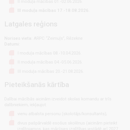
II moduļa mācības 01.-02.06.2026.
III moduļa mācības 17.-18.08.2026.
Latgales reģions
Norises vieta:
ARPC “Zeimuļs”, Rēzekne
Datumi:
I moduļa mācības 08.-10.04.2026.
II moduļa mācības 04.-05.06.2026.
III moduļa mācības 20.-21.08.2026.
Pieteikšanās kārtība
Dalībai mācībās aicinām izveidot skolas komandu ar trīs
dalībniekiem, iekļaujot:
vienu atbalsta personu (skolotājs/konsultants);
divus pašpārvaldē esošus skolēnus (aicinām pieteikt
izglītojamos, kas mācīsies izglītības iestādē arī 2027.