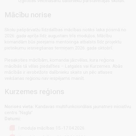
izglītības veicināšanu dalībnieku pārstāvētajās skolās.
Mācību norise
Skolu pašpārvalžu līdzdalības mācības notiks laika posmā no
2026. gada aprīļa līdz augustam trīs moduļos. Mācību
komandām būs pieejams mentoringa atbalsts līdz projektu
pieteikumu iesniegšanas termiņam 2026. gada oktobrī.
Piesakoties mācībām, komandai jāizvēlas, kura reģiona
mācībās tā vēlas piedalīties – Latgales vai Kurzemes. Abās
mācībās ir ierobežots dalībnieku skaits un pēc atlases
veikšanas reģionu nav iespējams mainīt.
Kurzemes reģions
Norises vieta:
Kandavas multifunkcionālais jaunatnes iniciatīvu
centrs “Nagla”
Datumi:
I moduļa mācības 15.-17.04.2026.