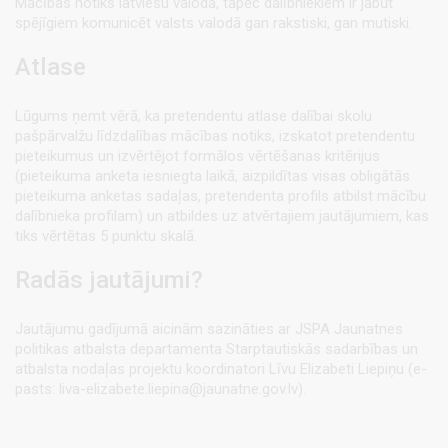
Mācības notiks latviešu valodā, tāpēc dalībniekiem ir jābūt
spējīgiem komunicēt valsts valodā gan rakstiski, gan mutiski.
Atlase
Lūgums ņemt vērā, ka pretendentu atlase dalībai skolu
pašpārvalžu līdzdalības mācības notiks, izskatot pretendentu
pieteikumus un izvērtējot formālos vērtēšanas kritērijus
(pieteikuma anketa iesniegta laikā, aizpildītas visas obligātās
pieteikuma anketas sadaļas, pretendenta profils atbilst mācību
dalībnieka profilam) un atbildes uz atvērtajiem jautājumiem, kas
tiks vērtētas 5 punktu skalā.
Radās jautājumi?
Jautājumu gadījumā aicinām sazināties ar JSPA Jaunatnes
politikas atbalsta departamenta Starptautiskās sadarbības un
atbalsta nodaļas projektu koordinatori Līvu Elizabeti Liepiņu (e-
pasts: liva-elizabete.liepina@jaunatne.gov.lv).