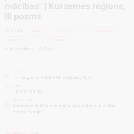
mācības” | Kurzemes reģions,
III posms
18.02.2026.
Jaunatne
Aktīva līdzdalība
Darbs ar jaunatni
Jaunatnes līdzdalība
Mācības
Iesaki citiem
Drukāt
Datums
17. augusts, 2026—18. augusts, 2026
Laiks
09:00—19:00
Norises vieta
Kandavas multifunkcionālais jaunatnes iniciatīvu
centrs “Nagla”
Pieteikšanās slēgta