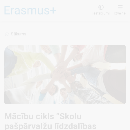
Pārlekt
uz
Iestatījumi
Izvēlne
galveno
saturu
Sākums
Mācību cikls “Skolu
pašpārvalžu līdzdalības