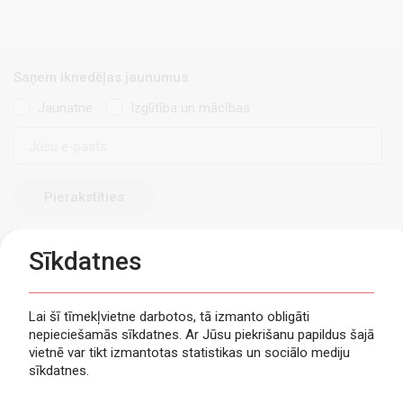
Saņem iknedēļas jaunumus
Jaunatne
Izglītība un mācības
E-
pasts
Sīkdatnes
Lai šī tīmekļvietne darbotos, tā izmanto obligāti
nepieciešamās sīkdatnes. Ar Jūsu piekrišanu papildus šajā
Privātuma politika
vietnē var tikt izmantotas statistikas un sociālo mediju
Piekļūstamība
sīkdatnes.
Viegli lasīt