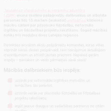
Jaunatnes starptautisko programmu aģentūra
(JSPA)
aicina skolēnu pašpārvalžu dalībniekus un atbalsta
personas līdz 15.martam (ieskaitot)
pieteikties
klātienes
mācību ciklam par pilsonisko līdzdalību, neformālo
izglītību un līdzdalības projektu rakstīšanu. Šogad mācības
notiks trīs moduļos divos Latvijas reģionos.
Pieteikties aicinātas skolu pašpārvalžu komandas, kuras vēlas
stiprināt savas skolas pašpārvaldi, rast risinājumus aktuālajiem
izaicinājumiem un attīstīt jaunas prasmes. Nepalaid garām
iespēju – piesakies un veido pārmaiņas savā skolā!
Mācībās dalībniekiem būs iespēja:
uzzināt par neformālās izglītības metodēm un
iemācīties tās pielietot;
uzzināt vairāk par pilsonisko līdzdalību un līdzdalības
projektu rakstīšanu;
iegūt jaunus draugus un sadarbības partnerus no citām
skolām;