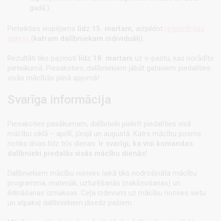
gadā.).
Pieteikties iespējams
līdz 15. martam,
aizpildot
reģistrācijas
anketu
(
katram dalībniekam individuāli
).
Rezultāti tiks paziņoti
līdz 18. martam
uz e-pastu, kas norādīts
pieteikumā. Piesakoties, dalībniekiem jābūt gataviem piedalīties
visās mācībās pilnā apjomā!
Svarīga informācija
Piesakoties pasākumam, dalībnieki piekrīt piedalīties visā
mācību ciklā – aprīlī, jūnijā un augustā. Katrs mācību posms
notiks divas līdz trīs dienas.
Ir svarīgi, ka visi komandas
dalībnieki piedalās visās mācību dienās!
Dalībniekiem mācību norises laikā tiks nodrošināta mācību
programma, materiāli, uzturēšanās (nakšņošanas) un
ēdināšanas izmaksas. Ceļa izdevumi uz mācību norises vietu
un atpakaļ dalībniekiem jāsedz pašiem.