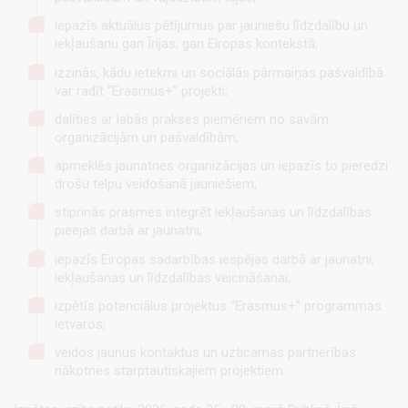
iepazīs aktuālus pētījumus par jauniešu līdzdalību un
iekļaušanu gan Īrijas, gan Eiropas kontekstā;
izzinās, kādu ietekmi un sociālās pārmaiņas pašvaldībā
var radīt “Erasmus+” projekti;
dalīties ar labās prakses piemēriem no savām
organizācijām un pašvaldībām;
apmeklēs jaunatnes organizācijas un iepazīs to pieredzi
drošu telpu veidošanā jauniešiem;
stiprinās prasmes integrēt iekļaušanas un līdzdalības
pieejas darbā ar jaunatni;
iepazīs Eiropas sadarbības iespējas darbā ar jaunatni,
iekļaušanas un līdzdalības veicināšanai;
izpētīs potenciālus projektus “Erasmus+” programmas
ietvaros;
veidos jaunus kontaktus un uzticamas partnerības
nākotnes starptautiskajiem projektiem.