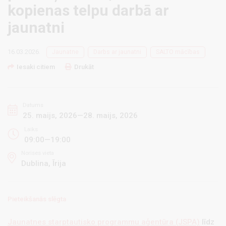
kopienas telpu darbā ar
jaunatni
16.03.2026.
Jaunatne
Darbs ar jaunatni
SALTO mācības
Iesaki citiem
Drukāt
Datums
25. maijs, 2026—28. maijs, 2026
Laiks
09:00—19:00
Norises vieta
Dublina, Īrija
Pieteikšanās slēgta
Jaunatnes starptautisko programmu aģentūra (JSPA)
līdz