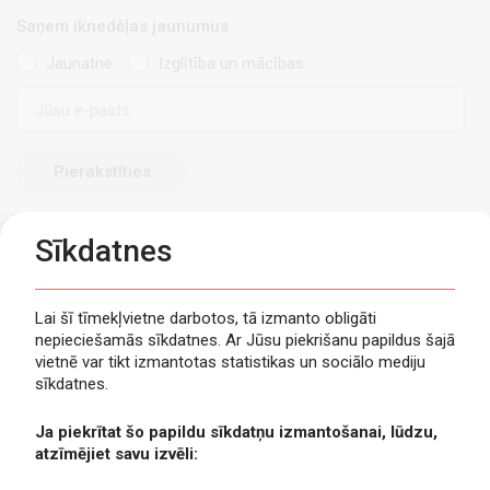
Saņem iknedēļas jaunumus
Jaunatne
Izglītība un mācības
E-
pasts
Sīkdatnes
Lai šī tīmekļvietne darbotos, tā izmanto obligāti
nepieciešamās sīkdatnes. Ar Jūsu piekrišanu papildus šajā
Privātuma politika
vietnē var tikt izmantotas statistikas un sociālo mediju
Piekļūstamība
sīkdatnes.
Viegli lasīt
Ja piekrītat šo papildu sīkdatņu izmantošanai, lūdzu,
Lapas karte
atzīmējiet savu izvēli:
Kontakti