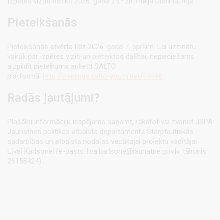
Izpētes vizīte notiks 2026. gada 25.–28. maijā Dublinā, Īrijā.
Pieteikšanās
Pieteikšanās atvērta līdz 2026. gada 7. aprīlim. Lai uzzinātu
vairāk par izpētes vizīti un pieteiktos dalībai, nepieciešams
aizpildīt pieteikuma anketu SALTO
platformā:
http://trainings.salto-youth.net/14498
Radās jautājumi?
Plašāku informāciju iespējams saņemt, rakstot vai zvanot JSPA
Jaunatnes politikas atbalsta departamenta Starptautiskās
sadarbības un atbalsta nodaļas vecākajai projektu vadītājai
Līvai Karlsonei (e-pasts: liva.karlsone@jaunatne.gov.lv, tālrunis:
26158424).