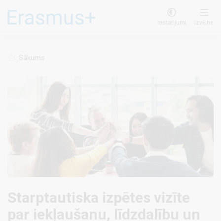
Pārlekt
uz
Iestatījumi
Izvēlne
galveno
saturu
Sākums
Starptautiska izpētes vizīte
par iekļaušanu, līdzdalību un