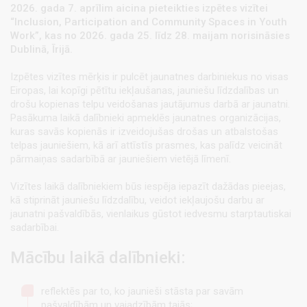
2026. gada 7. aprīlim aicina pieteikties izpētes vizītei
“Inclusion, Participation and Community Spaces in Youth
Work”, kas no 2026. gada 25. līdz 28. maijam norisināsies
Dublinā, Īrijā.
Izpētes vizītes mērķis ir pulcēt jaunatnes darbiniekus no visas
Eiropas, lai kopīgi pētītu iekļaušanas, jauniešu līdzdalības un
drošu kopienas telpu veidošanas jautājumus darbā ar jaunatni.
Pasākuma laikā dalībnieki apmeklēs jaunatnes organizācijas,
kuras savās kopienās ir izveidojušas drošas un atbalstošas
telpas jauniešiem, kā arī attīstīs prasmes, kas palīdz veicināt
pārmaiņas sadarbībā ar jauniešiem vietējā līmenī.
Vizītes laikā dalībniekiem būs iespēja iepazīt dažādas pieejas,
kā stiprināt jauniešu līdzdalību, veidot iekļaujošu darbu ar
jaunatni pašvaldībās, vienlaikus gūstot iedvesmu starptautiskai
sadarbībai.
Mācību laikā dalībnieki:
reflektēs par to, ko jaunieši stāsta par savām
pašvaldībām un vajadzībām tajās;