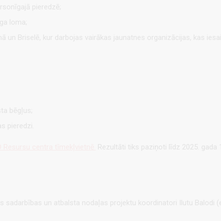
ersonīgajā pieredzē;
ga loma;
 un Briselē, kur darbojas vairākas jaunatnes organizācijas, kas iesa
sta bēgļus;
as pieredzi.
 Resursu centra tīmekļvietnē.
Rezultāti tiks paziņoti līdz 2025. gada 
 sadarbības un atbalsta nodaļas projektu koordinatori Ilutu Balodi 