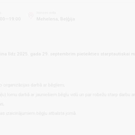
s
Norises vieta
:00—19:00
Mehelena, Beļģija
ina līdz 2025. gada 29. septembrim pieteikties starptautiskai m
 organizācijas darbā ar bēgļiem;
nāļu) lomu darbā ar jauniešiem bēgļu vidū un par robežu starp darbu a
as;
ikas izaicinājumiem bēgļu atbalsta jomā.