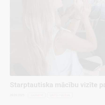
Starptautiska mācību vizīte p
09.09.2025.
Jaunatne
SALTO mācības