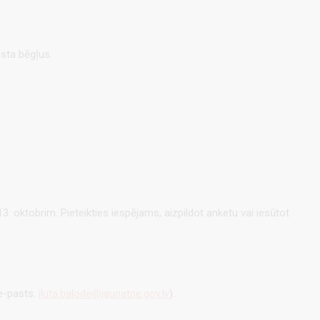
ista bēgļus.
13. oktobrim. Pieteikties iespējams, aizpildot anketu vai iesūtot
(e-pasts:
iluta.balode@jaunatne.gov.lv
).