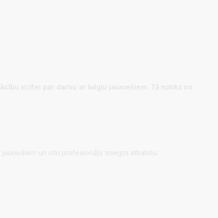
ācību vizītei par darbu ar bēgļu jauniešiem. Tā notiks no
r jauniešiem un citu profesionāļu sniegto atbalstu;