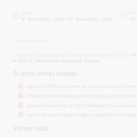
Datums
Laik
8. decembris, 2025—12. decembris, 2025
09
Pieteikšanās slēgta
Jaunatnes starptautisko programmu aģentūra (JSPA)
aic
8. līdz 12. decembrim Mehelenā, Beļģijā.
Šī vizīte sniegs iespēju:
iepazīt konkrētas metodes un instrumentus, ko izmanto
reflektēt par darbinieku (gan brīvprātīgo, gan profesio
apmainīties pieredzē ar citiem kolēģiem no visas Eirop
izprast, kā organizācijas reaģē uz sabiedrības un polit
Vizītes laikā: