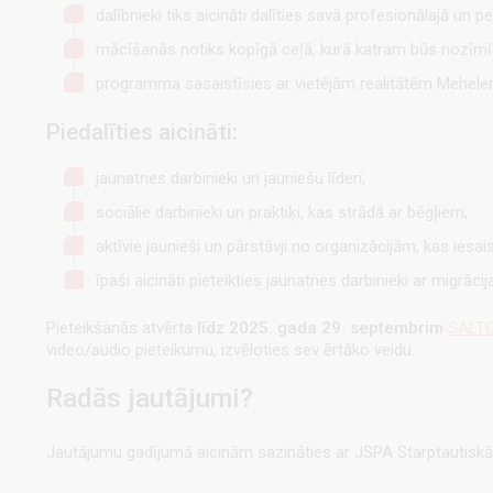
dalībnieki tiks aicināti dalīties savā profesionālajā un p
mācīšanās notiks kopīgā ceļā, kurā katram būs nozīmī
programma sasaistīsies ar vietējām realitātēm Mehelenā
Piedalīties aicināti:
jaunatnes darbinieki un jauniešu līderi;
sociālie darbinieki un praktiķi, kas strādā ar bēgļiem;
aktīvie jaunieši un pārstāvji no organizācijām, kas iesai
īpaši aicināti pieteikties jaunatnes darbinieki ar migrācij
Pieteikšanās atvērta
līdz 2025. gada 29. septembrim
SALTO
video/audio pieteikumu, izvēloties sev ērtāko veidu.
Radās jautājumi?
Jautājumu gadījumā aicinām sazināties ar JSPA Starptautiskās