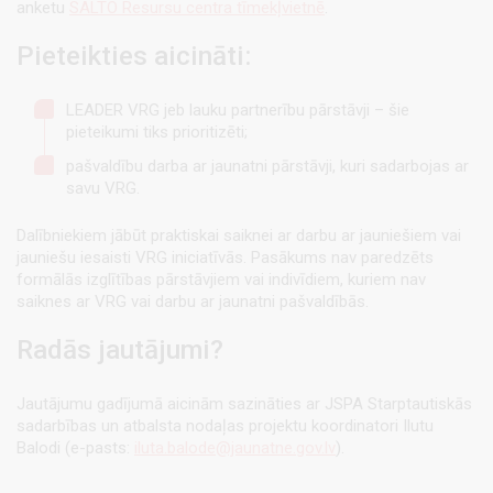
anketu
SALTO Resursu centra tīmekļvietnē
.
Pieteikties aicināti:
LEADER VRG jeb lauku partnerību pārstāvji – šie
pieteikumi tiks prioritizēti;
pašvaldību darba ar jaunatni pārstāvji, kuri sadarbojas ar
savu VRG.
Dalībniekiem jābūt praktiskai saiknei ar darbu ar jauniešiem vai
jauniešu iesaisti VRG iniciatīvās. Pasākums nav paredzēts
formālās izglītības pārstāvjiem vai indivīdiem, kuriem nav
saiknes ar VRG vai darbu ar jaunatni pašvaldībās.
Radās jautājumi?
Jautājumu gadījumā aicinām sazināties ar JSPA Starptautiskās
sadarbības un atbalsta nodaļas projektu koordinatori Ilutu
Balodi (e-pasts:
iluta.balode@jaunatne.gov.lv
).