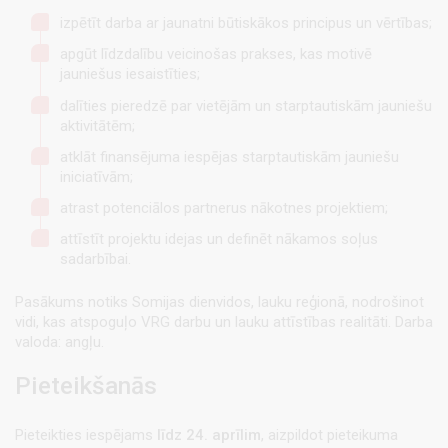
izpētīt darba ar jaunatni būtiskākos principus un vērtības;
apgūt līdzdalību veicinošas prakses, kas motivē
jauniešus iesaistīties;
dalīties pieredzē par vietējām un starptautiskām jauniešu
aktivitātēm;
atklāt finansējuma iespējas starptautiskām jauniešu
iniciatīvām;
atrast potenciālos partnerus nākotnes projektiem;
attīstīt projektu idejas un definēt nākamos soļus
sadarbībai.
Pasākums notiks Somijas dienvidos, lauku reģionā, nodrošinot
vidi, kas atspoguļo VRG darbu un lauku attīstības realitāti. Darba
valoda: angļu.
Pieteikšanās
Pieteikties iespējams
līdz 24. aprīlim
, aizpildot pieteikuma