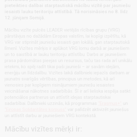
pieteikties dalībai starptautiskā mācību vizītē par jauniešu
iesaisti lauku teritoriju attīstībā. Tā norisināsies no 8. līdz
12. jūnijam Somijā.
Mācību vizīte pulcēs LEADER vietējās rīcības grupu (VRG)
pārstāvjus no dažādām Eiropas valstīm, lai kopīgi izpētītu, kā
VRG var stiprināt jauniešu iesaisti gan lokālā, gan starptautiskā
līmenī. Vizītes mērķis ir aplūkot VRG lomu darbā ar jauniešiem
un to saistībā ar lauku teritoriju attīstību. Darbs ar jauniešiem
prasa pārdomātas pieejas un resursus, taču tas rada arī unikālu
ietekmi, ko spēj radīt tikai paši jaunieši – ar savām idejām,
enerģiju un līdzdalību. Vizītes laikā dalībnieki iepazīs darbam ar
jaunatni svarīgās vērtības, principus un metodes, kā arī
vienosies par kopīgiem risinājumiem jauniešu iesaistes
veicināšanai nākotnes sadarbībās. Šī ir arī lieliska iespēja satikt
potenciālos partnerus un attīstīt idejas starptautiskai
sadarbībai. Dalībnieki uzzinās, kā programmas
“Erasmus+”
un
“Eiropas Solidaritātes korpuss”
var palīdzēt aktivizēt jauniešus
un attīstīt darbu ar jauniešiem VRG kontekstā.
Mācību vizītes mērķi ir: