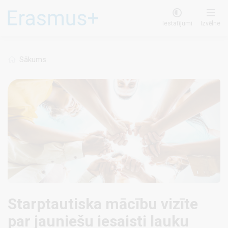
Pārlekt
uz
Iestatījumi
Izvēlne
galveno
saturu
Sākums
Starptautiska mācību vizīte
par jauniešu iesaisti lauku