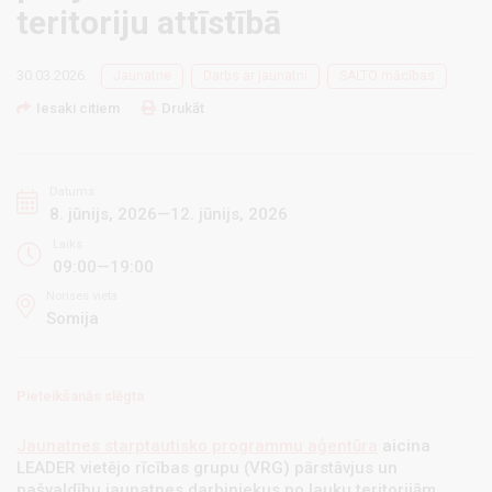
teritoriju attīstībā
30.03.2026.
Jaunatne
Darbs ar jaunatni
SALTO mācības
Iesaki citiem
Drukāt
Datums
8. jūnijs, 2026—12. jūnijs, 2026
Laiks
09:00—19:00
Norises vieta
Somija
Pieteikšanās slēgta
Jaunatnes starptautisko programmu aģentūra
aicina
LEADER vietējo rīcības grupu (VRG) pārstāvjus un
pašvaldību jaunatnes darbiniekus no lauku teritorijām