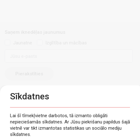
Saņem iknedēļas jaunumus
Jaunatne
Izglītība un mācības
E-
pasts
Sīkdatnes
Lai šī tīmekļvietne darbotos, tā izmanto obligāti
nepieciešamās sīkdatnes. Ar Jūsu piekrišanu papildus šajā
Privātuma politika
vietnē var tikt izmantotas statistikas un sociālo mediju
Piekļūstamība
sīkdatnes.
Viegli lasīt