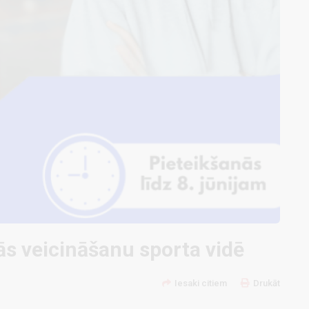
tās veicināšanu sporta vidē
Iesaki citiem
Drukāt