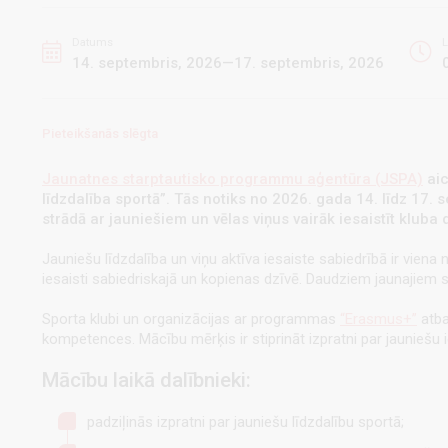
Datums
L
14. septembris, 2026—17. septembris, 2026
Pieteikšanās slēgta
Jaunatnes starptautisko programmu aģentūra (JSPA)
aic
līdzdalība sportā”. Tās notiks no 2026. gada 14. līdz 17. se
strādā ar jauniešiem un vēlas viņus vairāk iesaistīt kluba d
Jauniešu līdzdalība un viņu aktīva iesaiste sabiedrībā ir vie
iesaisti sabiedriskajā un kopienas dzīvē. Daudziem jaunajiem s
Sporta klubi un organizācijas ar programmas
“Erasmus+”
atba
kompetences. Mācību mērķis ir stiprināt izpratni par jauniešu ies
Mācību laikā dalībnieki:
padziļinās izpratni par jauniešu līdzdalību sportā;