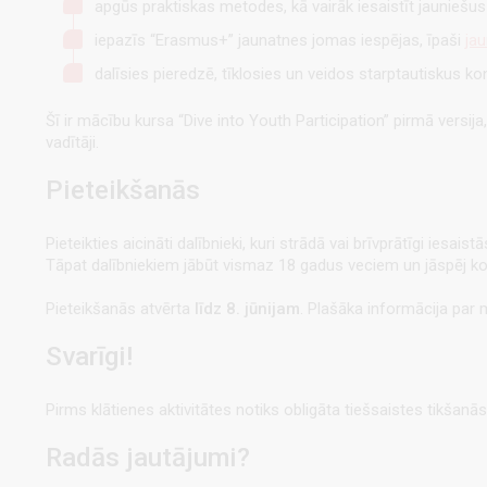
apgūs praktiskas metodes, kā vairāk iesaistīt jauniešus
iepazīs “Erasmus+” jaunatnes jomas iespējas, īpaši
jau
dalīsies pieredzē, tīklosies un veidos starptautiskus ko
Šī ir mācību kursa “Dive into Youth Participation” pirmā versija
vadītāji.
Pieteikšanās
Pieteikties aicināti dalībnieki, kuri strādā vai brīvprātīgi iesai
Tāpat dalībniekiem jābūt vismaz 18 gadus veciem un jāspēj k
Pieteikšanās atvērta
līdz 8. jūnijam
. Plašāka informācija par
Svarīgi!
Pirms klātienes aktivitātes notiks obligāta tiešsaistes tikšanās
Radās jautājumi?