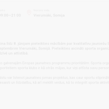
aiks
Norises vieta
09:00—21:00
Vierumäki, Somija
ina līdz 8. jūnijam pieteikties mācībām par kvalitatīvu jauniešu
ptembrim Vierumäki, Somijā. Pieteikties aicināti sporta organizāci
zīvē un attīstībā.
na no galvenajām Eiropas jaunatnes programmu prioritātēm. Sporta org
portistiem sporta klubs ir kā otrās mājas, kur viņi attīsta savu pers
lstu var īstenot jaunatnes jomas projektus, kas caur sportu stiprinātu
aisti un līdzdalību, kā arī meklēt veidus, kā to integrēt sporta aktivit