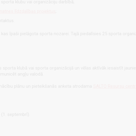
 sporta klubu vai organizāciju darbībā;
natnes līdzdalības projektus
;
ntaktus.
, kas īpaši pielāgota sporta nozarei. Tajā piedalīsies 25 sporta organiz
stās sporta klubā vai sporta organizācijā un vēlas aktīvāk iesaistīt jauni
omunicēt angļu valodā.
 mācību plānu un pieteikšanās anketa atrodama
SALTO Resursu centra
 (1. septembrī).