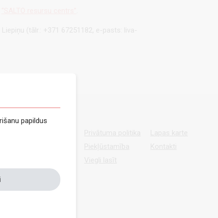
ā
“SALTO resursu centrs”
.
iepiņu (tālr.: +371 67251182, e-pasts: liva-
rišanu papildus
Privātuma politika
Lapas karte
Piekļūstamība
Kontakti
Viegli lasīt
i