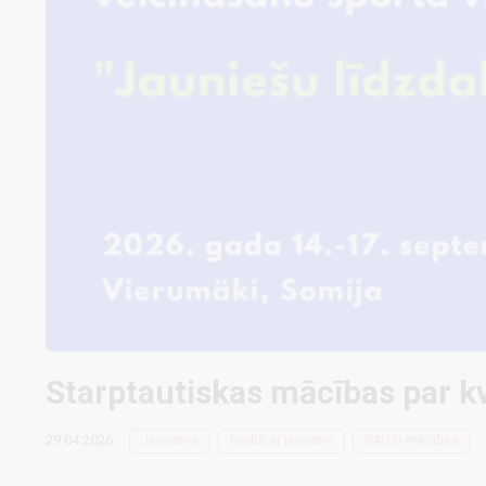
Starptautiskas mācības par kv
29.04.2026.
Jaunatne
Darbs ar jaunatni
SALTO mācības