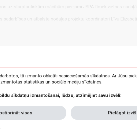
šanos uz starptautiskām mācībām pieejami JSPA tīmekļvietnes sadaļ
adarbības un atbalsta nodaļas projektu koordinatori Līvu Elizabeti L
s
e darbotos, tā izmanto obligāti nepieciešamās sīkdatnes. Ar Jūsu piek
t izmantotas statistikas un sociālo mediju sīkdatnes.
pildu sīkdatņu izmantošanai, lūdzu, atzīmējiet savu izvēli:
pstiprināt visas
Pielāgot izvēl