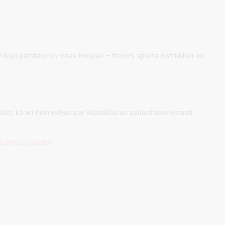
āciju pārstāvji no visas Eiropas – treneri, sporta instruktori un
ešus, kā arī interesējas par līdzdalību un sabiedrisko iesaisti.
 tīmekļa vietnē
.