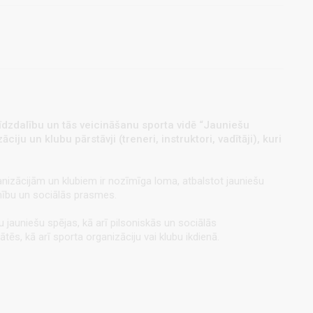
 līdzdalību un tās veicināšanu sporta vidē “Jauniešu
ju un klubu pārstāvji (treneri, instruktori, vadītāji), kuri
anizācijām un klubiem ir nozīmīga loma, atbalstot jauniešu
onību un sociālās prasmes.
 jauniešu spējas, kā arī pilsoniskās un sociālās
ātēs, kā arī sporta organizāciju vai klubu ikdienā.