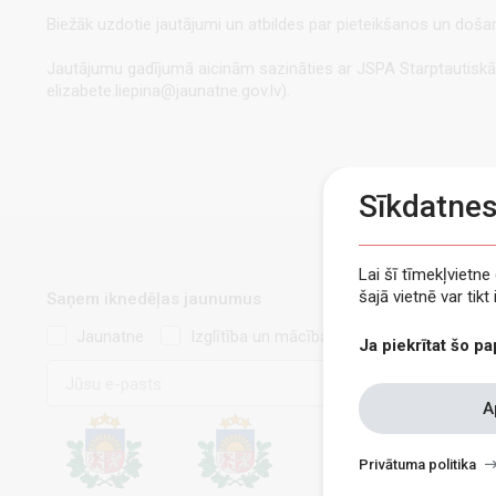
Biežāk uzdotie jautājumi un atbildes par pieteikšanos un do
Jautājumu gadījumā aicinām sazināties ar JSPA Starptautiskās s
elizabete.liepina@jaunatne.gov.lv).
Sīkdatne
Lai šī tīmekļvietn
šajā vietnē var tik
Saņem iknedēļas jaunumus
Jaunatne
Izglītība un mācības
Ja piekrītat šo pa
E-
pasts
Withdraw
A
consent
Privātuma politika