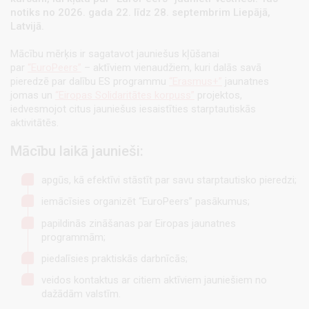
notiks no 2026. gada 22. līdz 28. septembrim Liepājā,
Latvijā.
Mācību mērķis ir sagatavot jauniešus kļūšanai
par
“EuroPeers”
– aktīviem vienaudžiem, kuri dalās savā
pieredzē par dalību ES programmu
“Erasmus+”
jaunatnes
jomas un
“Eiropas Solidaritātes korpuss”
projektos,
iedvesmojot citus jauniešus iesaistīties starptautiskās
aktivitātēs.
Mācību laikā jaunieši:
apgūs, kā efektīvi stāstīt par savu starptautisko pieredzi;
iemācīsies organizēt “EuroPeers” pasākumus;
papildinās zināšanas par Eiropas jaunatnes
programmām;
piedalīsies praktiskās darbnīcās;
veidos kontaktus ar citiem aktīviem jauniešiem no
dažādām valstīm.