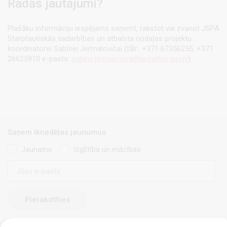
Radās jautājumi?
Plašāku informāciju iespējams saņemt, rakstot vai zvanot JSPA
Starptautiskās sadarbības un atbalsta nodaļas projektu
koordinatorei Sabīnei Jermalovičai (tālr.: +371 67356255, +371
26625910 e-pasts:
sabine.jermalovica@jaunatne.gov.lv
).
Saņem iknedēļas jaunumus
Jaunatne
Izglītība un mācības
E-
pasts