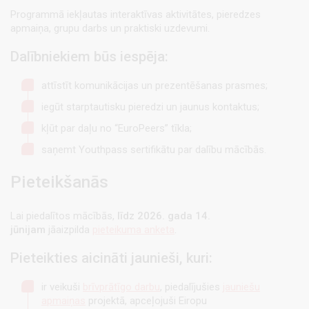
Programmā iekļautas interaktīvas aktivitātes, pieredzes
apmaiņa, grupu darbs un praktiski uzdevumi.
Dalībniekiem būs iespēja:
attīstīt komunikācijas un prezentēšanas prasmes;
iegūt starptautisku pieredzi un jaunus kontaktus;
kļūt par daļu no “EuroPeers” tīkla;
saņemt Youthpass sertifikātu par dalību mācībās.
Pieteikšanās
Lai piedalītos mācībās,
līdz 2026. gada 14.
jūnijam
jāaizpilda
pieteikuma anketa
.
Pieteikties aicināti jaunieši, kuri:
ir veikuši
brīvprātīgo darbu
, piedalījušies
jauniešu
apmaiņas
projektā, apceļojuši Eiropu