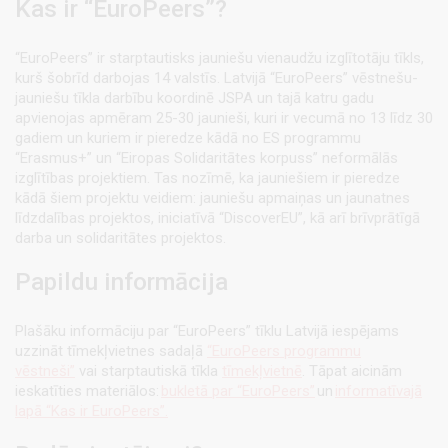
Kas ir “EuroPeers”?
“EuroPeers” ir starptautisks jauniešu vienaudžu izglītotāju tīkls,
kurš šobrīd darbojas 14 valstīs. Latvijā “EuroPeers” vēstnešu-
jauniešu tīkla darbību koordinē JSPA un tajā katru gadu
apvienojas apmēram 25-30 jaunieši, kuri ir vecumā no 13 līdz 30
gadiem un kuriem ir pieredze kādā no ES programmu
“Erasmus+” un “Eiropas Solidaritātes korpuss” neformālās
izglītības projektiem. Tas nozīmē, ka jauniešiem ir pieredze
kādā šiem projektu veidiem: jauniešu apmaiņas un jaunatnes
līdzdalības projektos, iniciatīvā “DiscoverEU”, kā arī brīvprātīgā
darba un solidaritātes projektos.
Papildu informācija
Plašāku informāciju par “EuroPeers” tīklu Latvijā iespējams
uzzināt tīmekļvietnes sadaļā
“EuroPeers programmu
vēstneši”
vai starptautiskā tīkla
tīmekļvietnē
. Tāpat aicinām
ieskatīties materiālos:
bukletā par “EuroPeers”
un
informatīvajā
lapā “Kas ir EuroPeers”.