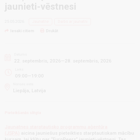
jaunieti-vēstnesi
25.05.2026.
Jaunatne
Darbs ar jaunatni
Iesaki citiem
Drukāt
Datums
22. septembris, 2026—28. septembris, 2026
Laiks
09:00—19:00
Norises vieta
Liepāja, Latvija
Pieteikšanās slēgta
Jaunatnes starptautisko programmu aģentūra
(JSPA)
aicina jauniešus pieteikties starptautiskam mācību
kursam, lai kļūtu par “EuroPeers” jaunieti-vēstnesi. Tas