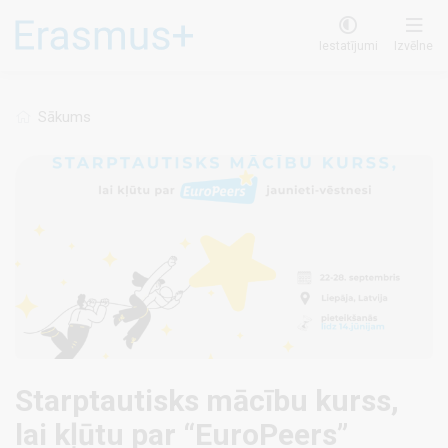
Pārlekt
uz
Iestatījumi
Izvēlne
galveno
saturu
Sākums
Starptautisks mācību kurss,
lai kļūtu par “EuroPeers”