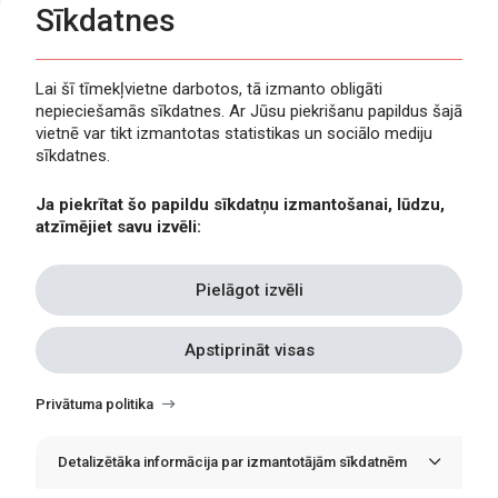
Sīkdatnes
Lai šī tīmekļvietne darbotos, tā izmanto obligāti
nepieciešamās sīkdatnes. Ar Jūsu piekrišanu papildus šajā
Privātuma politika
vietnē var tikt izmantotas statistikas un sociālo mediju
Piekļūstamība
sīkdatnes.
Viegli lasīt
Ja piekrītat šo papildu sīkdatņu izmantošanai, lūdzu,
Lapas karte
atzīmējiet savu izvēli:
Kontakti
Pielāgot izvēli
Apstiprināt visas
Withdraw
consent
Privātuma politika
Detalizētāka informācija par izmantotājām sīkdatnēm