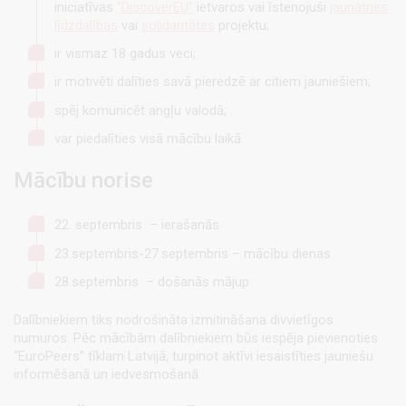
iniciatīvas
“DiscoverEU”
ietvaros vai īstenojuši
jaunatnes
līdzdalības
vai
solidaritātes
projektu;
ir vismaz 18 gadus veci;
ir motivēti dalīties savā pieredzē ar citiem jauniešiem;
spēj komunicēt angļu valodā;
var piedalīties visā mācību laikā.
Mācību norise
22. septembris – ierašanās
23.septembris-27.septembris – mācību dienas
28.septembris – došanās mājup
Dalībniekiem tiks nodrošināta izmitināšana divvietīgos
numuros. Pēc mācībām dalībniekiem būs iespēja pievienoties
“EuroPeers” tīklam Latvijā, turpinot aktīvi iesaistīties jauniešu
informēšanā un iedvesmošanā.