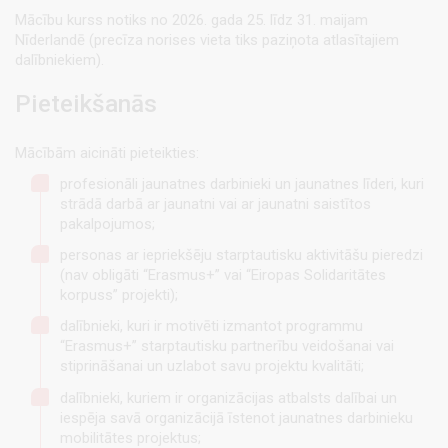
Mācību kurss notiks no 2026. gada 25. līdz 31. maijam
Nīderlandē (precīza norises vieta tiks paziņota atlasītajiem
dalībniekiem).
Pieteikšanās
Mācībām aicināti pieteikties:
profesionāli jaunatnes darbinieki un jaunatnes līderi, kuri
strādā darbā ar jaunatni vai ar jaunatni saistītos
pakalpojumos;
personas ar iepriekšēju starptautisku aktivitāšu pieredzi
(nav obligāti “Erasmus+” vai “Eiropas Solidaritātes
korpuss” projekti);
dalībnieki, kuri ir motivēti izmantot programmu
“Erasmus+” starptautisku partnerību veidošanai vai
stiprināšanai un uzlabot savu projektu kvalitāti;
dalībnieki, kuriem ir organizācijas atbalsts dalībai un
iespēja savā organizācijā īstenot jaunatnes darbinieku
mobilitātes projektus;