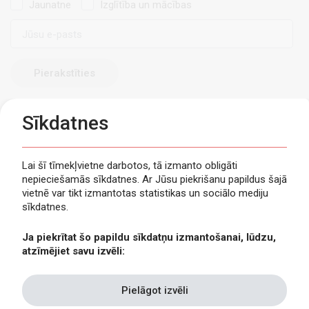
Jaunatne
Izglītība un mācības
E-
pasts
Sīkdatnes
Lai šī tīmekļvietne darbotos, tā izmanto obligāti
nepieciešamās sīkdatnes. Ar Jūsu piekrišanu papildus šajā
Privātuma politika
vietnē var tikt izmantotas statistikas un sociālo mediju
Piekļūstamība
sīkdatnes.
Viegli lasīt
Ja piekrītat šo papildu sīkdatņu izmantošanai, lūdzu,
Lapas karte
atzīmējiet savu izvēli:
Kontakti
Pielāgot izvēli