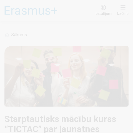
Pārlekt
uz
Iestatījumi
Izvēlne
galveno
saturu
Sākums
Starptautisks mācību kurss
“TICTAC” par jaunatnes