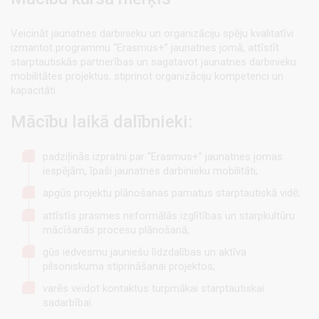
Veicināt jaunatnes darbinieku un organizāciju spēju kvalitatīvi
izmantot programmu “Erasmus+” jaunatnes jomā, attīstīt
starptautiskās partnerības un sagatavot jaunatnes darbinieku
mobilitātes projektus, stiprinot organizāciju kompetenci un
kapacitāti.
Mācību laikā dalībnieki:
padziļinās izpratni par “Erasmus+” jaunatnes jomas
iespējām, īpaši jaunatnes darbinieku mobilitāti;
apgūs projektu plānošanas pamatus starptautiskā vidē;
attīstīs prasmes neformālās izglītības un starpkultūru
mācīšanās procesu plānošanā;
gūs iedvesmu jauniešu līdzdalības un aktīva
pilsoniskuma stiprināšanai projektos;
varēs veidot kontaktus turpmākai starptautiskai
sadarbībai.