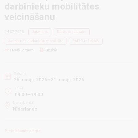
darbinieku mobilitātes
veicināšanu
24.02.2026.
Jaunatne
Darbs ar jaunatni
Jaunatnes darbinieku mobilitāte
SALTO mācības
Iesaki citiem
Drukāt
Datums
25. maijs, 2026—31. maijs, 2026
Laiks
09:00—19:00
Norises vieta
Nīderlande
Pieteikšanās slēgta