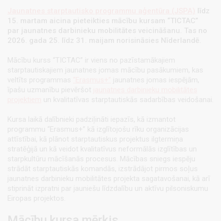
Jaunatnes starptautisko programmu aģentūra (JSPA)
līdz
15. martam aicina pieteikties mācību kursam
“TICTAC”
par
jaunatnes darbinieku mobilitātes veicināšan
u. Tas
no
2026. gada 25. līdz 31. maijam norisināsies Nīderlandē.
Mācību kurss “TICTAC” ir viens no pazīstamākajiem
starptautiskajiem jaunatnes jomas mācību pasākumiem, kas
veltīts programmas
“Erasmus+”
jaunatnes jomas iespējām,
īpašu uzmanību pievēršot
jaunatnes darbinieku mobilitātes
projektiem
un kvalitatīvas starptautiskās sadarbības veidošanai.
Kursa laikā dalībnieki padziļināti iepazīs, kā izmantot
programmu “Erasmus+” kā izglītojošu rīku organizācijas
attīstībai, kā plānot starptautiskus projektus ilgtermiņa
stratēģijā un kā veidot kvalitatīvus neformālās izglītības un
starpkultūru mācīšanās procesus. Mācības sniegs iespēju
strādāt starptautiskās komandās, izstrādājot pirmos soļus
jaunatnes darbinieku mobilitātes projekta sagatavošanai, kā arī
stiprināt izpratni par jauniešu līdzdalību un aktīvu pilsoniskumu
Eiropas projektos.
Mācību kursa mērķis