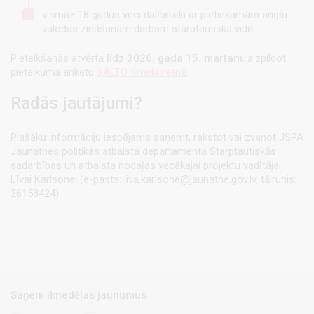
vismaz 18 gadus veci dalībnieki ar pietiekamām angļu
valodas zināšanām darbam starptautiskā vidē.
Pieteikšanās atvērta
līdz 2026. gada 15. martam
, aizpildot
pieteikuma anketu
SALTO tīmekļvietnē
.
Radās jautājumi?
Plašāku informāciju iespējams saņemt, rakstot vai zvanot JSPA
Jaunatnes politikas atbalsta departamenta Starptautiskās
sadarbības un atbalsta nodaļas vecākajai projektu vadītājai
Līvai Karlsonei (e-pasts: liva.karlsone@jaunatne.gov.lv, tālrunis:
26158424).
Saņem iknedēļas jaunumus