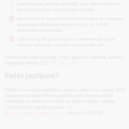
pieņemšanas struktūru pārstāvji, kuru darbs saistīts ar
jauniešu līdzdalību vai pilsonisko izglītību;
profesionāļi ar interesi risināt polarizācijas, demokrātijas
un jauniešu līdzdalības jautājumus, kā arī attīstīt
starpsektoru sadarbību;
dalībnieki no 18 gadu vecuma ar pietiekamām angļu
valodas zināšanām darbam starptautiskā vidē.
Pieteikšanās pagarināta
līdz 2026. gada 25. martam
, aizpildot
pieteikuma anketu
SALTO tīmekļvietnē
.
Radās jautājumi?
Plašāku informāciju iespējams saņemt, rakstot vai zvanot JSPA
Jaunatnes politikas atbalsta departamenta Starptautiskās
sadarbības un atbalsta nodaļas vecākajai projektu vadītājai
Līvai Elizabetei Liepiņai (e-pasts:
liva-
elizabete.liepina@jaunatne.gov.lv
, tālrunis: 67251182).