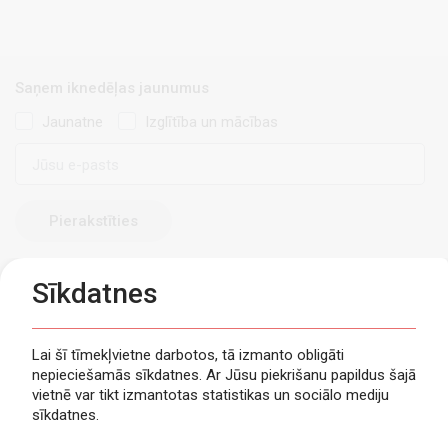
Saņem iknedēļas jaunumus
Jaunatne
Izglītība un mācības
E-
pasts
Sīkdatnes
Lai šī tīmekļvietne darbotos, tā izmanto obligāti
nepieciešamās sīkdatnes. Ar Jūsu piekrišanu papildus šajā
Privātuma politika
vietnē var tikt izmantotas statistikas un sociālo mediju
Piekļūstamība
sīkdatnes.
Viegli lasīt