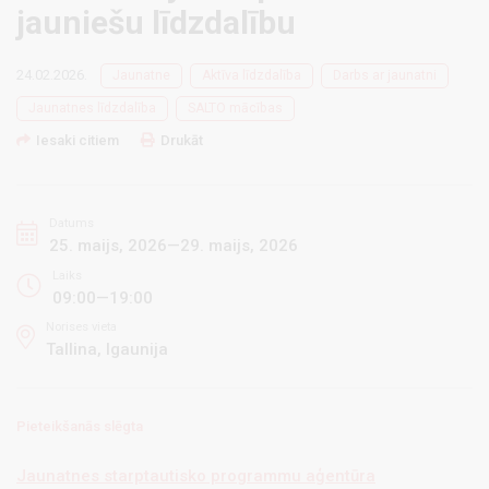
jauniešu līdzdalību
24.02.2026.
Jaunatne
Aktīva līdzdalība
Darbs ar jaunatni
Jaunatnes līdzdalība
SALTO mācības
Iesaki citiem
Drukāt
Datums
25. maijs, 2026—29. maijs, 2026
Laiks
09:00—19:00
Norises vieta
Tallina, Igaunija
Pieteikšanās slēgta
Jaunatnes starptautisko programmu aģentūra