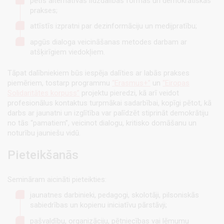
pētīs alternatīvas līdzdalības formas un demokrātiskās
prakses;
attīstīs izpratni par dezinformāciju un medijpratību;
apgūs dialoga veicināšanas metodes darbam ar
atšķirīgiem viedokļiem.
Tāpat dalībniekiem būs iespēja dalīties ar labās prakses
piemēriem, tostarp programmu
“Erasmus+”
un
“Eiropas
Solidaritātes korpuss”
projektu pieredzi, kā arī veidot
profesionālus kontaktus turpmākai sadarbībai, kopīgi pētot, kā
darbs ar jaunatni un izglītība var palīdzēt stiprināt demokrātiju
no tās “pamatiem”, veicinot dialogu, kritisko domāšanu un
noturību jauniešu vidū.
Pieteikšanās
Semināram aicināti pieteikties:
jaunatnes darbinieki, pedagogi, skolotāji, pilsoniskās
sabiedrības un kopienu iniciatīvu pārstāvji;
pašvaldību, organizāciju, pētniecības vai lēmumu