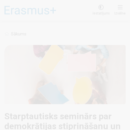
Pārlekt
uz
Iestatījumi
Izvēlne
galveno
saturu
Sākums
Starptautisks seminārs par
demokrātijas stiprināšanu un