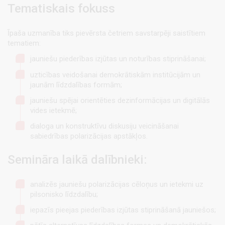
Tematiskais fokuss
Īpaša uzmanība tiks pievērsta četriem savstarpēji saistītiem
tematiem:
jauniešu piederības izjūtas un noturības stiprināšanai;
uzticības veidošanai demokrātiskām institūcijām un
jaunām līdzdalības formām;
jauniešu spējai orientēties dezinformācijas un digitālās
vides ietekmē;
dialoga un konstruktīvu diskusiju veicināšanai
sabiedrības polarizācijas apstākļos.
Semināra laikā dalībnieki:
analizēs jauniešu polarizācijas cēloņus un ietekmi uz
pilsonisko līdzdalību;
iepazīs pieejas piederības izjūtas stiprināšanā jauniešos;