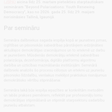
(JSPA)
aicina līdz 25. martam pieteikties starptautiskam
semināram “Beyond Polarisations: Youth Renewing
Democracy”, kas no 2026. gada 25. līdz 29. maijam
norisināsies Tallinā, Igaunijā.
Par semināru
Semināra dalībniekus sagaida iespēja kopā ar jaunatnes jomas,
izglītības un pilsoniskās sabiedrības pārstāvjiem iedziļināties
aktuālajos demokrātijas izaicinājumos un to ietekmē uz darbu
ar jauniešiem. Mūsdienās demokrātiju ietekmē sabiedrības
polarizācija, dezinformācija, digitālo platformu algoritmu
darbība un uzticības mazināšanās institūcijām. Seminārā
dalībnieki analizēs šo procesu cēloņus un ietekmi uz jauniešu
pilsonisko līdzdalību, vienlaikus meklējot praktiskus risinājumus
demokrātisko vērtību stiprināšanai.
Semināra laikā būs iespēja iepazīties ar konkrētām metodēm
un labās prakses piemēriem, reflektēt par profesionāļu lomu
demokrātijas stiprināšanā un stiprināt starpsektoru sadarbību
jauniešu atbalstam.