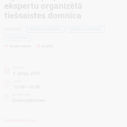
ekspertu organizētā
tiešsaistes domnīca
29.05.2025.
Atklāta pieteikšanās
Izglītība un mācības
VET LV Team
Iesaki citiem
Drukāt
Datums
4. jūnijs, 2025
Laiks
15:00—16:00
Norises vieta
Zoom platforma
Pieteikšanās slēgta