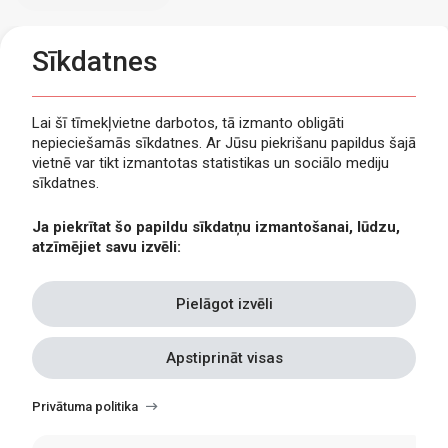
Sīkdatnes
Lai šī tīmekļvietne darbotos, tā izmanto obligāti
nepieciešamās sīkdatnes. Ar Jūsu piekrišanu papildus šajā
Privātuma politika
vietnē var tikt izmantotas statistikas un sociālo mediju
Piekļūstamība
sīkdatnes.
Viegli lasīt
Ja piekrītat šo papildu sīkdatņu izmantošanai, lūdzu,
Lapas karte
atzīmējiet savu izvēli:
Kontakti
Pielāgot izvēli
Apstiprināt visas
Withdraw
consent
Privātuma politika