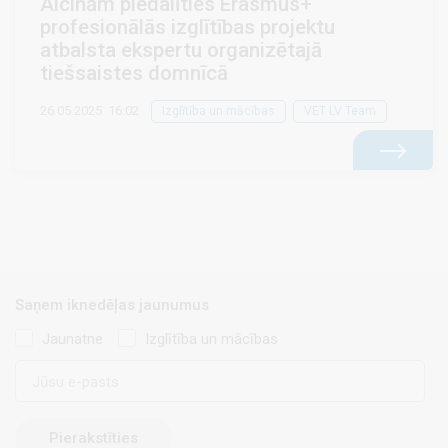
Aicinām piedalīties Erasmus+
profesionālās izglītības projektu
atbalsta ekspertu organizētajā
tiešsaistes domnīcā
26.05.2025. 16:02
Izglītība un mācības
VET LV Team
Saņem iknedēļas jaunumus
Jaunatne
Izglītība un mācības
E-
pasts