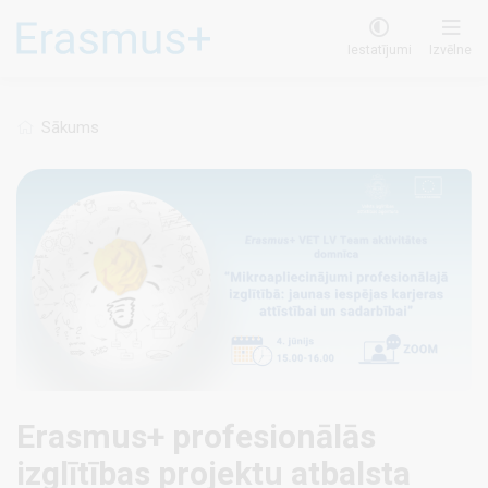
Pārlekt
uz
Iestatījumi
Izvēlne
galveno
saturu
Sākums
Erasmus+ profesionālās
izglītības projektu atbalsta