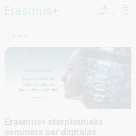
Pārlekt
uz
Iestatījumi
Izvēlne
galveno
saturu
Sākums
Erasmus+ starptautisks
seminārs par digitālās