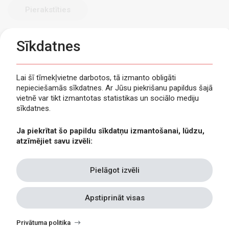
Sīkdatnes
Lai šī tīmekļvietne darbotos, tā izmanto obligāti
nepieciešamās sīkdatnes. Ar Jūsu piekrišanu papildus šajā
Privātuma politika
vietnē var tikt izmantotas statistikas un sociālo mediju
Piekļūstamība
sīkdatnes.
Viegli lasīt
Ja piekrītat šo papildu sīkdatņu izmantošanai, lūdzu,
Lapas karte
atzīmējiet savu izvēli:
Kontakti
Pielāgot izvēli
Apstiprināt visas
Withdraw
consent
Privātuma politika