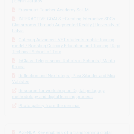
| Elchin Jafarov
Erasmus+ Teacher Academy SciLMi
INTERACTIVE GOALS –Creating Interactive SDGs
Classrooms Through Augmented Reality | University of
Latvia
Catering Advanced: VET students mobile training
model / Boosting Culinary Education and Training | Riga
Technical School of Tour
InClass: Telepresence Robots in Schools | Marita
Kroiča
Reflection and Next steps | Pasi Silander and Miia
Vahlsten
Resource for workshop on Digital pedagogy,
methodology and digital learning process
Photo gallery from the seminar
AGENDA: Key enablers of a transforming digital