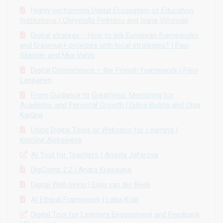
Highly-performing Digital Ecosystem of Education
Institutions | Chrystalla Petridou and Ivana Vrhovski
Digital strategy – How to link European frameworks
and Erasmus+ priorities with local strategies? | Pasi
Silander and Miia Vahls
Digital Competence – the Finnish Framework | Päivi
Leppänen
From Guidance to Greatness: Mentoring for
Academic and Personal Growth | Diāna Butina and Olga
Karūna
Using Digital Tools or Websites for Learning |
Kristīne Aleksejeva
AI Tool for Teachers | Angela Jafarova
DigComp 2.2 | Andra Krasavina
Digital Well-being | Evija van der Beek
AI Ethical Framework | Lidija Kralj
Digital Tool for Learners Engagement and Feedback