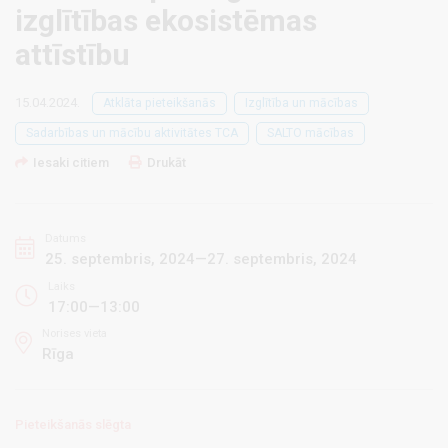
izglītības ekosistēmas
attīstību
15.04.2024.
Atklāta pieteikšanās
Izglītība un mācības
Sadarbības un mācību aktivitātes TCA
SALTO mācības
Iesaki citiem
Drukāt
Datums
25. septembris, 2024—27. septembris, 2024
Laiks
17:00—13:00
Norises vieta
Rīga
Pieteikšanās slēgta