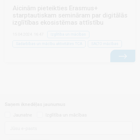
Aicinām pieteikties Erasmus+
starptautiskam semināram par digitālās
izglītības ekosistēmas attīstību
15.04.2024. 16:47
Izglītība un mācības
Sadarbības un mācību aktivitātes TCA
SALTO mācības
Saņem iknedēļas jaunumus
Jaunatne
Izglītība un mācības
E-
pasts