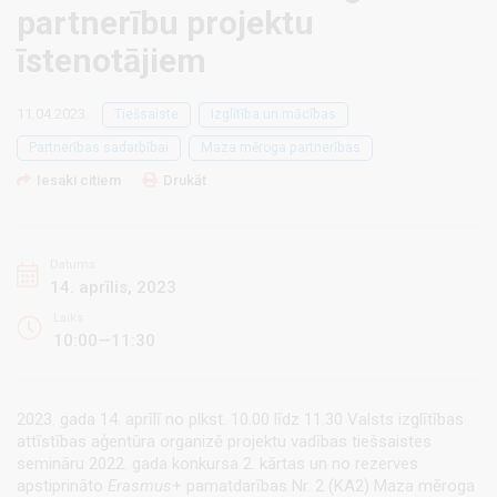
partnerību projektu
īstenotājiem
11.04.2023.
Tiešsaiste
Izglītība un mācības
Partnerības sadarbībai
Maza mēroga partnerības
Iesaki citiem
Drukāt
Datums
14. aprīlis, 2023
Laiks
10:00—11:30
2023. gada 14. aprīlī no plkst. 10.00 līdz 11.30 Valsts izglītības
attīstības aģentūra organizē projektu vadības tiešsaistes
semināru 2022. gada konkursa 2. kārtas un no rezerves
apstiprināto
Erasmus
+ pamatdarības Nr. 2 (KA2) Maza mēroga