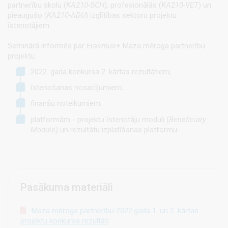
partnerību skolu (
KA210-SCH
), profesionālās (
KA210-VET
) un
pieaugušo (
KA210-ADU
) izglītības sektoru projektu
īstenotājiem.
Seminārā informēs par
Erasmus
+ Maza mēroga partnerību
projektu:
2022. gada konkursa 2. kārtas rezultātiem;
īstenošanas nosacījumiem;
finanšu noteikumiem;
platformām - projektu īstenotāju moduli (
Beneficiary
Module
) un rezultātu izplatīšanas platformu.
Pasākuma materiāli
Maza mēroga partnerību 2022.gada 1. un 2. kārtas
projektu konkursa rezultāti