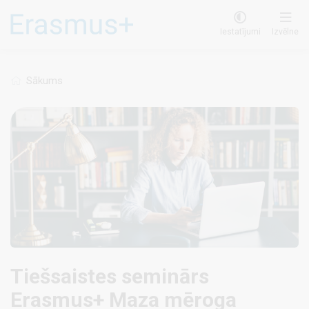
Pārlekt
uz
Iestatījumi
Izvēlne
galveno
saturu
Sākums
Tiešsaistes seminārs
Erasmus+ Maza mēroga