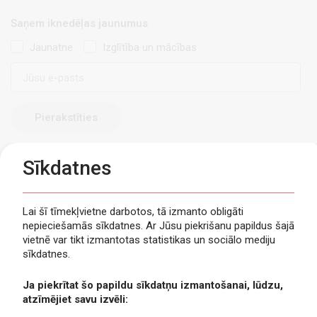
Saņem iknedēļas jaunumus
Jaunatne
Izglītība un mācības
E-
pasts
Sīkdatnes
Lai šī tīmekļvietne darbotos, tā izmanto obligāti
nepieciešamās sīkdatnes. Ar Jūsu piekrišanu papildus šajā
Privātuma politika
vietnē var tikt izmantotas statistikas un sociālo mediju
Piekļūstamība
sīkdatnes.
Viegli lasīt
Ja piekrītat šo papildu sīkdatņu izmantošanai, lūdzu,
Lapas karte
atzīmējiet savu izvēli:
Kontakti